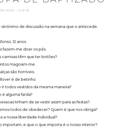
ARA RODI
- 2.12.15
 sinónimo de discussão na semana que o antecede.
fonso, 12 anos:
os fazem-me doer os pés.
s camisas têm que ter botões?
cintos magoam-me.
calças são horríveis.
llover é de betinho.
 ir todos vestidos da mesma maneira?
to é alguma farda?
ssoas tinham de se vestir assim para as festas?
e temos todos de obedecer? Quem é que nos obriga?
ca a nossa liberdade individual?
o importam, e que o que importa é o nosso interior?