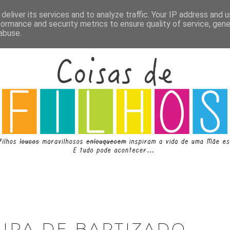
deliver its services and to analyze traffic. Your IP address and 
formance and security metrics to ensure quality of service, gen
abuse.
UPA DE BAPTIZADO