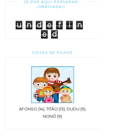
JÁ POR AQUI PASSARAM
(OBRIGADA!)
u
n
d
e
f
i
n
e
d
COISAS DE FILHOS
AFONSO (14), TITÃO (13), DUDU (9),
NONÔ (9)