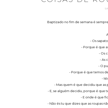
S
Baptizado no fim de semana é sempre
A
- Os sapat
- Porque é que a
- Os 
- As 
- O pu
- Porque é que temos de
- Is
- Mas quem é que decidiu que as pe
- E, se alguém decidiu, porque é qu
- E onde é que fi
- Não és tu que dizes que as roupas nã