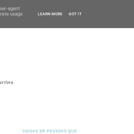
user-agent
erate usage
LEARN MORE
GOT IT
COISAS DE PESSOAS QUE