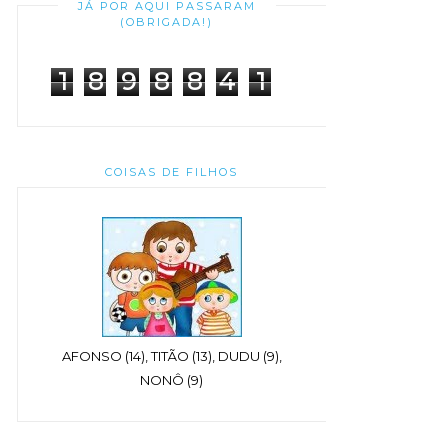
JÁ POR AQUI PASSARAM
(OBRIGADA!)
1
8
9
8
8
4
1
COISAS DE FILHOS
AFONSO (14), TITÃO (13), DUDU (9),
NONÔ (9)