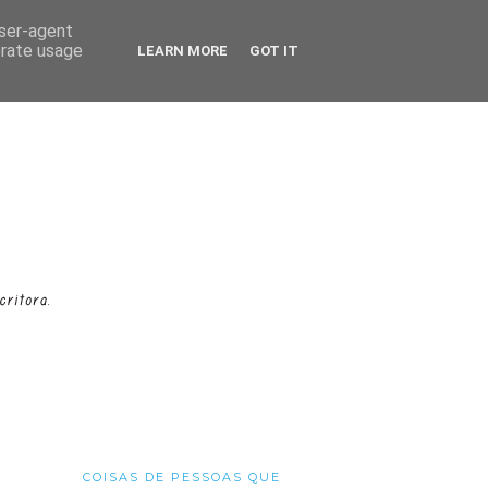
user-agent
erate usage
LEARN MORE
GOT IT
COISAS DE PESSOAS QUE