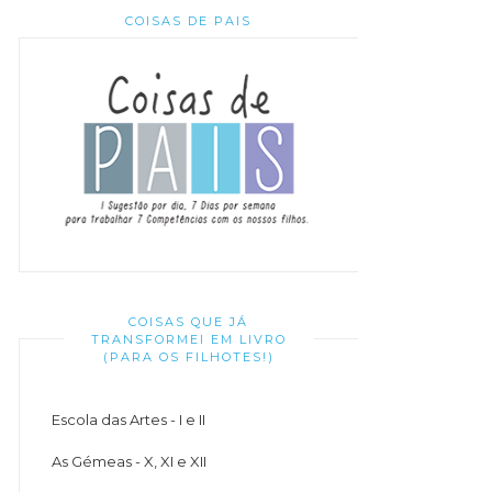
COISAS DE PAIS
COISAS QUE JÁ
TRANSFORMEI EM LIVRO
(PARA OS FILHOTES!)
Escola das Artes - I e II
As Gémeas - X, XI e XII