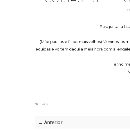
S
Para juntar à lis
(Mãe para os e filhos mais velhos) Meninos, o
equipas e voltem daqui a meia hora com a lengal
Tenho mei
V
TAGS :
← Anterior