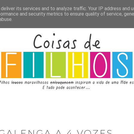
deliver its services and to analyze traffic. Your IP address and 
formance and security metrics to ensure quality of service, gen
abuse.
GALENGA A 4 VOZES