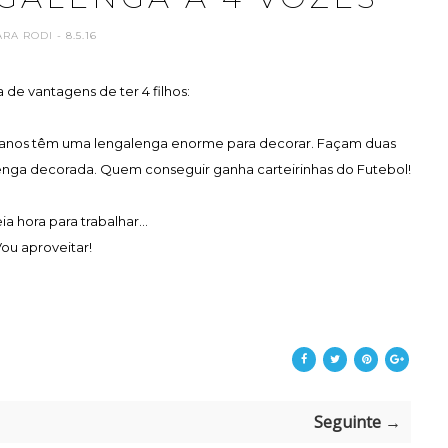
ARA RODI
- 8.5.16
ta de vantagens de ter 4 filhos:
s manos têm uma lengalenga enorme para decorar. Façam duas
enga decorada. Quem conseguir ganha carteirinhas do Futebol!
a hora para trabalhar...
ou aproveitar!
Seguinte →