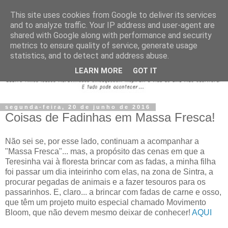
This site uses cookies from Google to deliver its services
and to analyze traffic. Your IP address and user-agent are
shared with Google along with performance and security
metrics to ensure quality of service, generate usage
statistics, and to detect and address abuse.
LEARN MORE
GOT IT
segunda-feira, 20 de junho de 2016
Coisas de Fadinhas em Massa Fresca!
Não sei se, por esse lado, continuam a acompanhar a
"Massa Fresca"... mas, a propósito das cenas em que a
Teresinha vai à floresta brincar com as fadas, a minha filha
foi passar um dia inteirinho com elas, na zona de Sintra, a
procurar pegadas de animais e a fazer tesouros para os
passarinhos. E, claro... a brincar com fadas de carne e osso,
que têm um projeto muito especial chamado Movimento
Bloom, que não devem mesmo deixar de conhecer!
AQUI