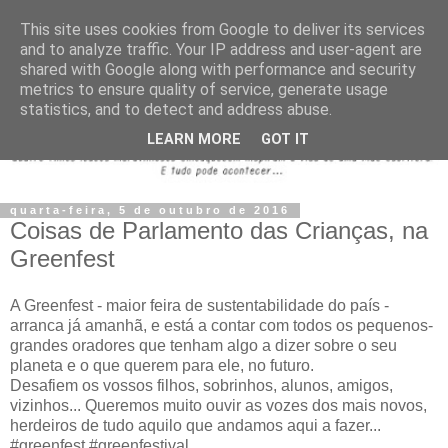
This site uses cookies from Google to deliver its services
and to analyze traffic. Your IP address and user-agent are
shared with Google along with performance and security
metrics to ensure quality of service, generate usage
statistics, and to detect and address abuse.
LEARN MORE
GOT IT
quarta-feira, 5 de outubro de 2016
Coisas de Parlamento das Crianças, na
Greenfest
A Greenfest - maior feira de sustentabilidade do país -
arranca já amanhã, e está a contar com todos os pequenos-
grandes oradores que tenham algo a dizer sobre o seu
planeta e o que querem para ele, no futuro.
Desafiem os vossos filhos, sobrinhos, alunos, amigos,
vizinhos... Queremos muito ouvir as vozes dos mais novos,
herdeiros de tudo aquilo que andamos aqui a fazer...
#greenfest #greenfestival