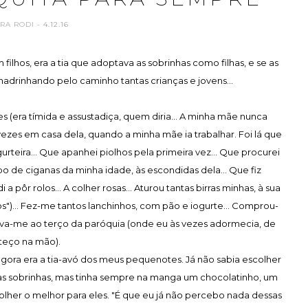
ARA RODI
- 4.12.16
ilhos, era a tia que adoptava as sobrinhas como filhas, e se as
 amadrinhando pelo caminho tantas crianças e jovens...
 (era tímida e assustadiça, quem diria... A minha mãe nunca
zes em casa dela, quando a minha mãe ia trabalhar. Foi lá que
urteira... Que apanhei piolhos pela primeira vez... Que procurei
 de ciganas da minha idade, às escondidas dela... Que fiz
a pôr rolos... A colher rosas... Aturou tantas birras minhas, à sua
s")... Fez-me tantos lanchinhos, com pão e iogurte... Comprou-
vava-me ao terço da paróquia (onde eu às vezes adormecia, de
teço na mão).
E agora era a tia-avó dos meus pequenotes. Já não sabia escolher
 as sobrinhas, mas tinha sempre na manga um chocolatinho, um
olher o melhor para eles. "É que eu já não percebo nada dessas