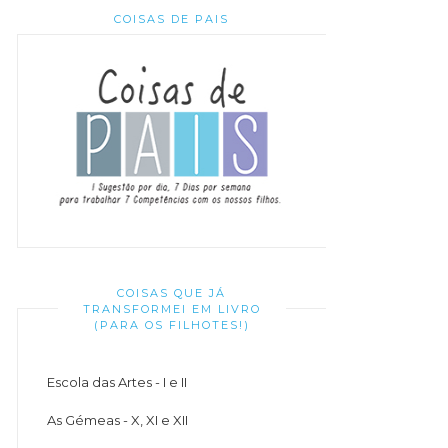
COISAS DE PAIS
COISAS QUE JÁ
TRANSFORMEI EM LIVRO
(PARA OS FILHOTES!)
Escola das Artes - I e II
As Gémeas - X, XI e XII