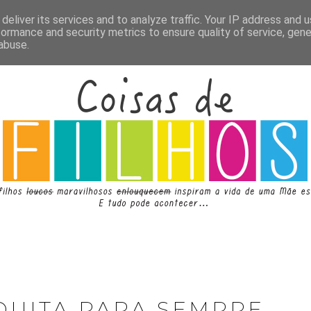
deliver its services and to analyze traffic. Your IP address and 
formance and security metrics to ensure quality of service, gen
abuse.
QUITA PARA SEMPRE