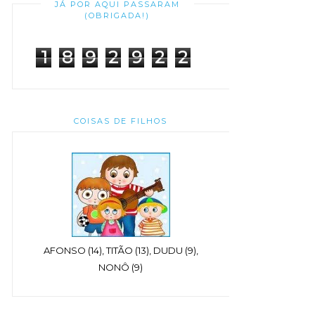
JÁ POR AQUI PASSARAM
(OBRIGADA!)
1
8
9
2
9
2
2
COISAS DE FILHOS
AFONSO (14), TITÃO (13), DUDU (9),
NONÔ (9)