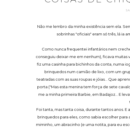
S
Não me lembro da minha existência sem ela. Sem f
sobrinhas "oficiais" eram só três, lá ia
Como nunca frequentei infantários nem creches
conseguiu deixar-me em nenhum), ficava muitas ve
fiz uma casinha para bichinhos da conta, numa iog
brinquedos num camião de lixo, com um grupo
teatradas com as suas roupas e jóias... Que aprendi 
porta ("Mas esta menina tem força de sete cavalo
me a minha primeira Barbie, em Badajoz... E le
Foi tanta, mas tanta coisa, durante tantos anos. 
brinquedos para eles, como sabia escolher para
miminho, um abracinho (e uma notita, para eu esc