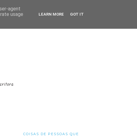
user-agent
erate usage
LEARN MORE
GOT IT
COISAS DE PESSOAS QUE