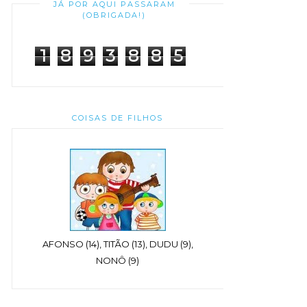
JÁ POR AQUI PASSARAM
(OBRIGADA!)
1
8
9
3
8
8
5
COISAS DE FILHOS
AFONSO (14), TITÃO (13), DUDU (9),
NONÔ (9)