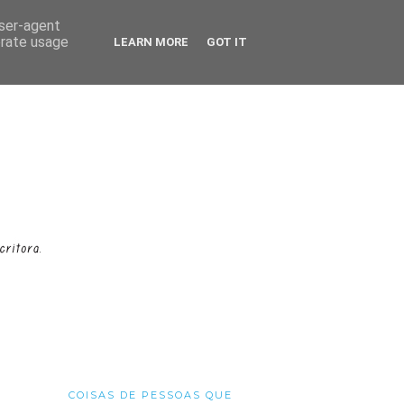
user-agent
erate usage
LEARN MORE
GOT IT
COISAS DE PESSOAS QUE