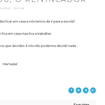
RA RODI
- 20.12.16
es ficar em casa e nós temos de ir para a escola?
e fica em casa mas fica a trabalhar.
És tu que decides. E nós não podemos decidir nada...
Mai'nada!