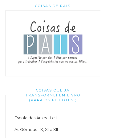
COISAS DE PAIS
COISAS QUE JÁ
TRANSFORMEI EM LIVRO
(PARA OS FILHOTES!)
Escola das Artes - I e II
As Gémeas - X, XI e XII