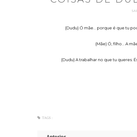
SA
(Dudu) Ó mãe... porque é que tu pod
(Mãe) Ó, filho... A mã
(Dudu) A trabalhar no que tu queres. 
TAGS :