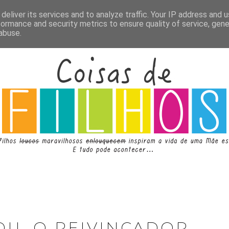
deliver its services and to analyze traffic. Your IP address and 
formance and security metrics to ensure quality of service, gen
abuse.
DU, O REIVINCADOR