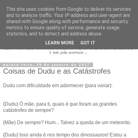
This site uses cookies from Google to deliver its services
and to analyze traffic. Your IP address and user-agent are
shared with Google along with performance and security
metrics to ensure quality of service, generate usage
statistics, and to detect and address abuse.
LEARN MORE
GOT IT
quinta-feira, 26 de janeiro de 2017
Coisas de Dudu e as Catástrofes
Dudu com dificuldade em adormecer (para variar):
(Dudu) Ó mãe, para ti, quais é que foram as grandes
catástrofes de sempre?
(Mãe) De sempre? Hum... Talvez a queda de um meteorito.
(Dudu) Isso ainda é nos tempo dos dinossauros! Estou a