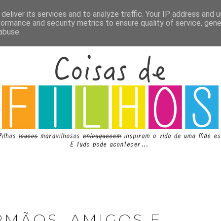
deliver its services and to analyze traffic. Your IP address and 
formance and security metrics to ensure quality of service, gen
abuse.
RMÃOS, AMIGOS E