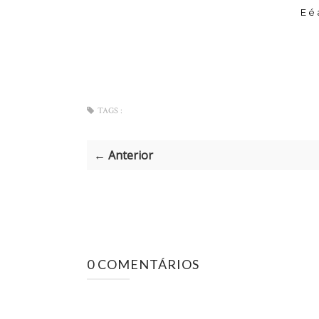
E é 
TAGS :
← Anterior
0 COMENTÁRIOS