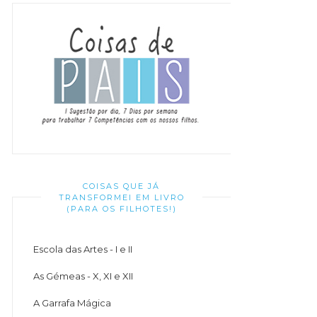
COISAS QUE JÁ
TRANSFORMEI EM LIVRO
(PARA OS FILHOTES!)
Escola das Artes - I e II
As Gémeas - X, XI e XII
A Garrafa Mágica