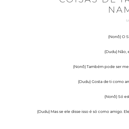
NA
S
(Nonô) O S
(Dudu) Não, 
(Nonô) Também pode ser meu 
(Dudu) Gosta de ti como am
(Nonô) Só est
(Dudu) Mas se ele disse isso é só como amigo. El