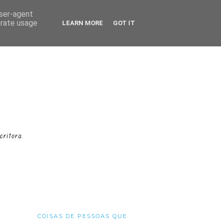
user-agent
erate usage
LEARN MORE
GOT IT
COISAS DE PESSOAS QUE