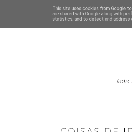
This site uses cookies from Google to 
are shared with Google along with per
statistics, and to detect and address 
COISAS DE I