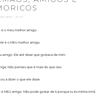
MORICOS
ARA RODI
- 6.1.17
. é o meu melhor amigo.
ele é o MEU melhor amigo.
amigo. Ele até disse que gostava de mim.
iga. Não penses que é mais do que isso.
ou a dizer o que ele disse.
e é MEU amigo. Não pode gostar de ti porque tu és minha irmã.