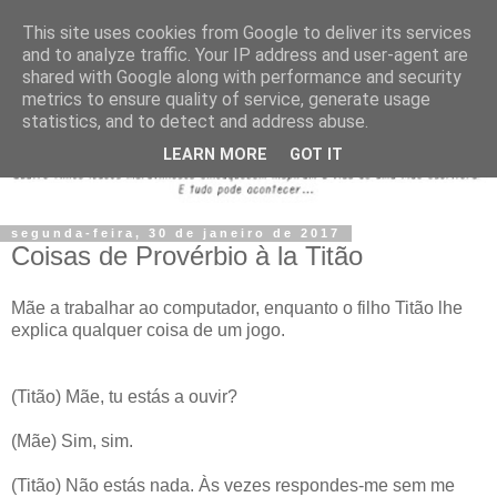
This site uses cookies from Google to deliver its services
and to analyze traffic. Your IP address and user-agent are
shared with Google along with performance and security
metrics to ensure quality of service, generate usage
statistics, and to detect and address abuse.
LEARN MORE
GOT IT
segunda-feira, 30 de janeiro de 2017
Coisas de Provérbio à la Titão
Mãe a trabalhar ao computador, enquanto o filho Titão lhe
explica qualquer coisa de um jogo.
(Titão) Mãe, tu estás a ouvir?
(Mãe) Sim, sim.
(Titão) Não estás nada. Às vezes respondes-me sem me