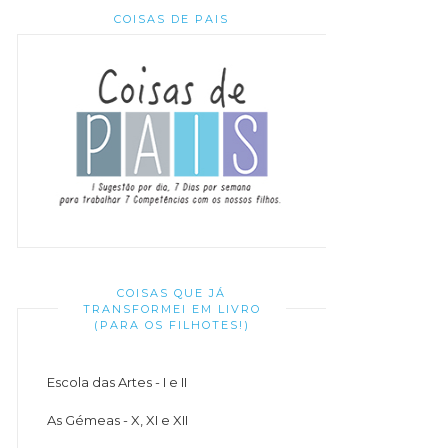
COISAS DE PAIS
COISAS QUE JÁ
TRANSFORMEI EM LIVRO
(PARA OS FILHOTES!)
Escola das Artes - I e II
As Gémeas - X, XI e XII