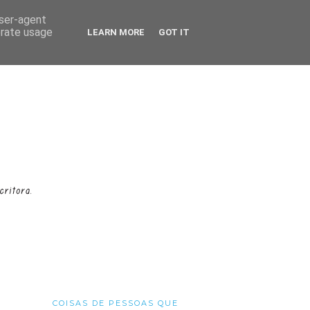
user-agent
erate usage
LEARN MORE
GOT IT
COISAS DE PESSOAS QUE