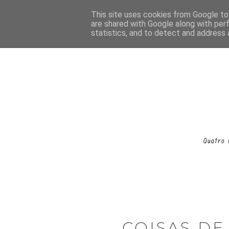
This site uses cookies from Google to 
are shared with Google along with per
statistics, and to detect and address 
COISAS DE