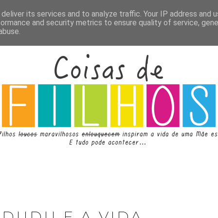
deliver its services and to analyze traffic. Your IP address and 
formance and security metrics to ensure quality of service, gen
abuse.
 DUDU E A VIDA