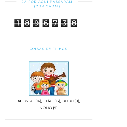
JÁ POR AQUI PASSARAM
(OBRIGADA!)
1
8
9
6
7
3
8
COISAS DE FILHOS
AFONSO (14), TITÃO (13), DUDU (9),
NONÔ (9)