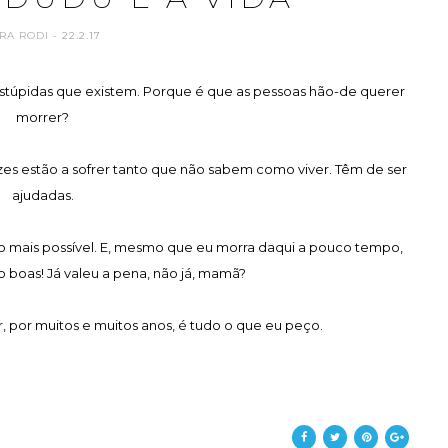
RA RODI
- 22.2.17
 estúpidas que existem. Porque é que as pessoas hão-de querer
morrer?
zes estão a sofrer tanto que não sabem como viver. Têm de ser
ajudadas.
 o mais possível. E, mesmo que eu morra daqui a pouco tempo,
ão boas! Já valeu a pena, não já, mamã?
er, por muitos e muitos anos, é tudo o que eu peço.