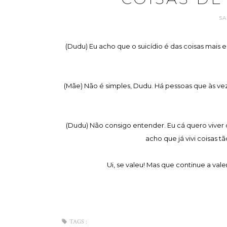
SA
(Dudu) Eu acho que o suicídio é das coisas mais
(Mãe) Não é simples, Dudu. Há pessoas que às ve
(Dudu) Não consigo entender. Eu cá quero viver
acho que já vivi coisas t
Ui, se valeu! Mas que continue a val
TAGS :