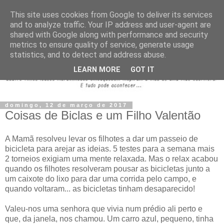
This site uses cookies from Google to deliver its services
and to analyze traffic. Your IP address and user-agent are
shared with Google along with performance and security
metrics to ensure quality of service, generate usage
statistics, and to detect and address abuse.
LEARN MORE
GOT IT
domingo, 12 de março de 2017
Coisas de Biclas e um Filho Valentão
A Mamã resolveu levar os filhotes a dar um passeio de
bicicleta para arejar as ideias. 5 testes para a semana mais
2 torneios exigiam uma mente relaxada. Mas o relax acabou
quando os filhotes resolveram pousar as bicicletas junto a
um caixote do lixo para dar uma corrida pelo campo, e
quando voltaram... as bicicletas tinham desaparecido!
Valeu-nos uma senhora que vivia num prédio ali perto e
que, da janela, nos chamou. Um carro azul, pequeno, tinha