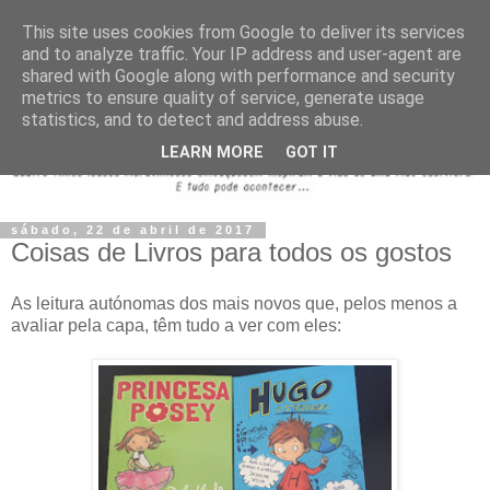
This site uses cookies from Google to deliver its services
and to analyze traffic. Your IP address and user-agent are
shared with Google along with performance and security
metrics to ensure quality of service, generate usage
statistics, and to detect and address abuse.
LEARN MORE
GOT IT
sábado, 22 de abril de 2017
Coisas de Livros para todos os gostos
As leitura autónomas dos mais novos que, pelos menos a
avaliar pela capa, têm tudo a ver com eles: