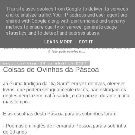
This site uses cookies from Google to deliver its services
and to analyze traffic. Your IP address and user-agent are
shared with Google along with performance and security
metrics to ensure quality of service, generate usage
statistics, and to detect and address abuse.
LEARN MORE
GOT IT
segunda-feira, 24 de abril de 2017
Coisas de Ovinhos da Páscoa
Já é uma tradição da "tia Sara": em vez de ovos, oferecer
livros, que podem ser igualmente doces, não estragam os
dentes nem fazem mal à saúde, e dão prazer durante muito
mais tempo...
E as escolhas desta Páscoa para os sobrinhos foram:
- Poemas em inglês de Fernando Pessoa para a sobrinha
de 19 anos