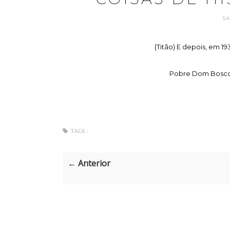
SA
(Titão) E depois, em 19
Pobre Dom Bosco. 
TAGS :
← Anterior