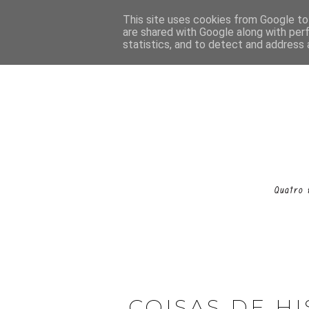
This site uses cookies from Google to 
are shared with Google along with per
statistics, and to detect and address 
COISAS DE HI