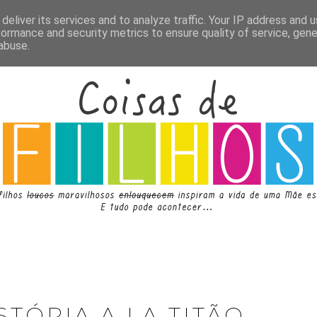
deliver its services and to analyze traffic. Your IP address and 
formance and security metrics to ensure quality of service, gen
abuse.
STÓRIA A LA TITÃO