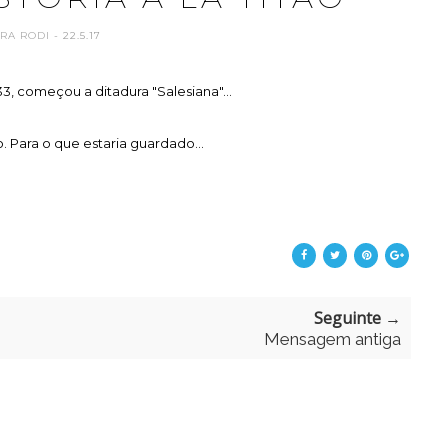
RA RODI
- 22.5.17
33, começou a ditadura "Salesiana"...
Para o que estaria guardado...
Seguinte →
Mensagem antiga