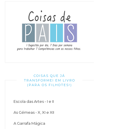
COISAS QUE JÁ
TRANSFORMEI EM LIVRO
(PARA OS FILHOTES!)
Escola das Artes - I e II
As Gémeas - X, XI e XII
A Garrafa Mágica