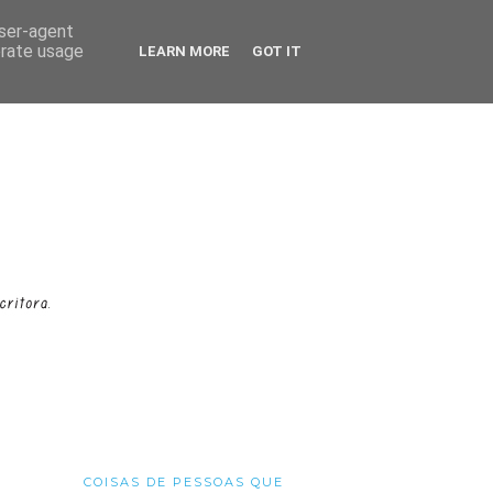
user-agent
erate usage
LEARN MORE
GOT IT
COISAS DE PESSOAS QUE