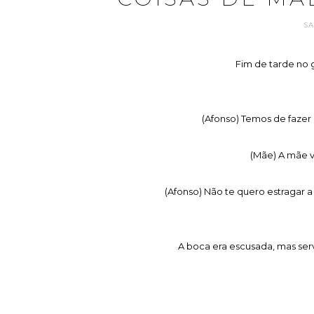
SA
Fim de tarde no g
(Afonso) Temos de fazer
(Mãe) A mãe v
(Afonso) Não te quero estragar a
A boca era escusada, mas serv