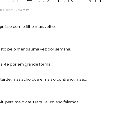
RA RODI
- 24.7.17
inásio com o filho mais velho...
 isto pelo menos uma vez por semana.
ai-te pôr em grande forma!
 tarde, mas acho que é mais o contrário, mãe...
iu para me picar. Daqui a um ano falamos...