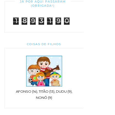
JÁ POR AQUI PASSARAM
(OBRIGADA!)
1
8
9
3
1
9
0
COISAS DE FILHOS
AFONSO (14), TITÃO (13), DUDU (9),
NONÔ (9)