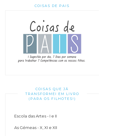
COISAS DE PAIS
COISAS QUE JÁ
TRANSFORMEI EM LIVRO
(PARA OS FILHOTES!)
Escola das Artes - I e II
As Gémeas - X, XI e XII