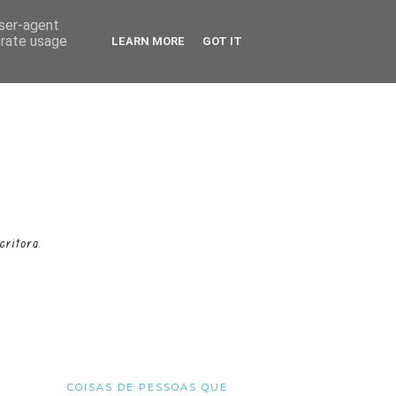
user-agent
erate usage
LEARN MORE
GOT IT
COISAS DE PESSOAS QUE