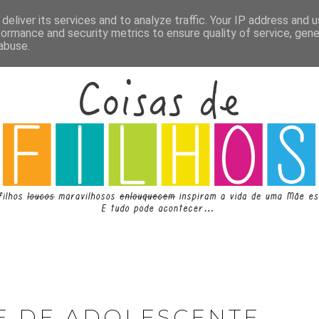
deliver its services and to analyze traffic. Your IP address and 
formance and security metrics to ensure quality of service, gen
abuse.
E DE ADOLESCENTE