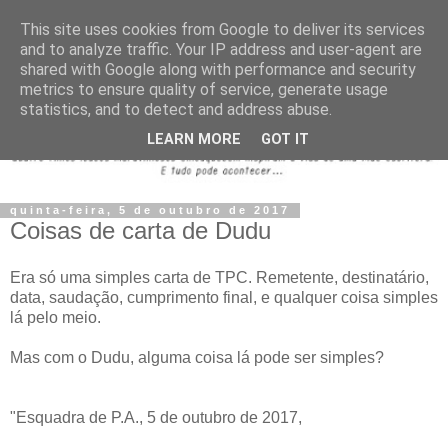
This site uses cookies from Google to deliver its services
and to analyze traffic. Your IP address and user-agent are
shared with Google along with performance and security
metrics to ensure quality of service, generate usage
statistics, and to detect and address abuse.
LEARN MORE
GOT IT
quinta-feira, 5 de outubro de 2017
Coisas de carta de Dudu
Era só uma simples carta de TPC. Remetente, destinatário,
data, saudação, cumprimento final, e qualquer coisa simples
lá pelo meio.
Mas com o Dudu, alguma coisa lá pode ser simples?
"Esquadra de P.A., 5 de outubro de 2017,