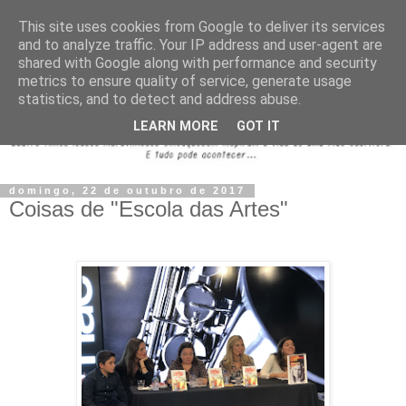
This site uses cookies from Google to deliver its services
and to analyze traffic. Your IP address and user-agent are
shared with Google along with performance and security
metrics to ensure quality of service, generate usage
statistics, and to detect and address abuse.
LEARN MORE
GOT IT
domingo, 22 de outubro de 2017
Coisas de "Escola das Artes"