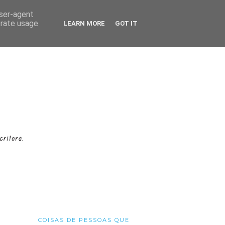
user-agent
erate usage
LEARN MORE
GOT IT
COISAS DE PESSOAS QUE