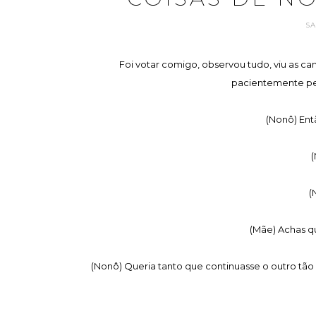
S
Foi votar comigo, observou tudo, viu as ca
pacientemente pelo
(Nonô) Ent
(
(
(Mãe) Achas q
(Nonô) Queria tanto que continuasse o outro tão s