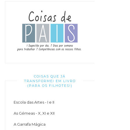
COISAS QUE JÁ
TRANSFORMEI EM LIVRO
(PARA OS FILHOTES!)
Escola das Artes - I e II
As Gémeas - X, XI e XII
A Garrafa Mágica