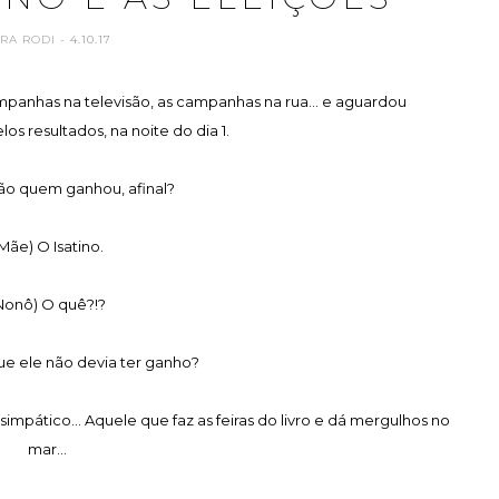
ARA RODI
- 4.10.17
mpanhas na televisão, as campanhas na rua... e aguardou
s resultados, na noite do dia 1.
ão quem ganhou, afinal?
Mãe) O Isatino.
Nonô) O quê?!?
ue ele não devia ter ganho?
impático... Aquele que faz as feiras do livro e dá mergulhos no
mar...