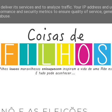
deliver its services and to analyze traffic. Your IP address and 
formance and security metrics to ensure quality of service, gen
abuse.
NÔ E AS ELEIÇÕES