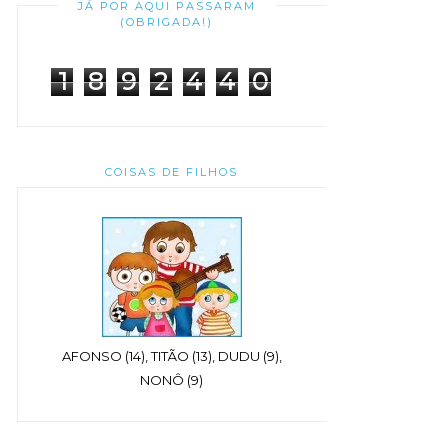
JÁ POR AQUI PASSARAM
(OBRIGADA!)
1
8
9
2
4
4
0
COISAS DE FILHOS
AFONSO (14), TITÃO (13), DUDU (9),
NONÔ (9)