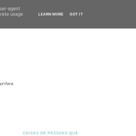
user-agent
erate usage
LEARN MORE
GOT IT
COISAS DE PESSOAS QUE