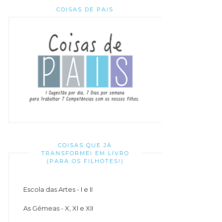
COISAS DE PAIS
COISAS QUE JÁ
TRANSFORMEI EM LIVRO
(PARA OS FILHOTES!)
Escola das Artes - I e II
As Gémeas - X, XI e XII