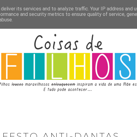
deliver its services and to analyze traffic. Your IP address and 
formance and security metrics to ensure quality of service, gen
abuse.
IFESTO ANTI-DANTAS