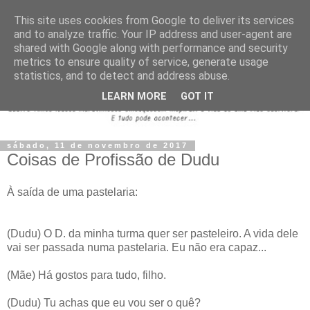
This site uses cookies from Google to deliver its services
and to analyze traffic. Your IP address and user-agent are
shared with Google along with performance and security
metrics to ensure quality of service, generate usage
statistics, and to detect and address abuse.
LEARN MORE
GOT IT
sábado, 11 de novembro de 2017
Coisas de Profissão de Dudu
À saída de uma pastelaria:
(Dudu) O D. da minha turma quer ser pasteleiro. A vida dele
vai ser passada numa pastelaria. Eu não era capaz...
(Mãe) Há gostos para tudo, filho.
(Dudu) Tu achas que eu vou ser o quê?