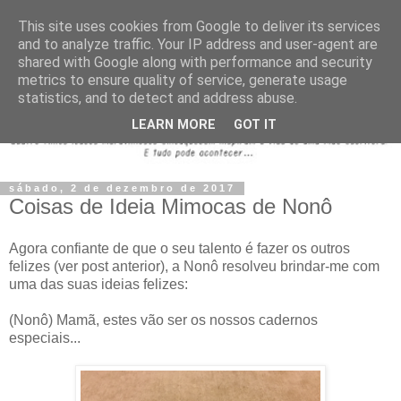
This site uses cookies from Google to deliver its services
and to analyze traffic. Your IP address and user-agent are
shared with Google along with performance and security
metrics to ensure quality of service, generate usage
statistics, and to detect and address abuse.
LEARN MORE
GOT IT
sábado, 2 de dezembro de 2017
Coisas de Ideia Mimocas de Nonô
Agora confiante de que o seu talento é fazer os outros
felizes (ver post anterior), a Nonô resolveu brindar-me com
uma das suas ideias felizes:
(Nonô) Mamã, estes vão ser os nossos cadernos
especiais...