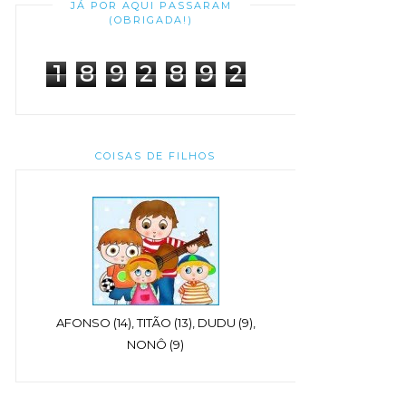
JÁ POR AQUI PASSARAM
(OBRIGADA!)
1
8
9
2
8
9
2
COISAS DE FILHOS
AFONSO (14), TITÃO (13), DUDU (9),
NONÔ (9)