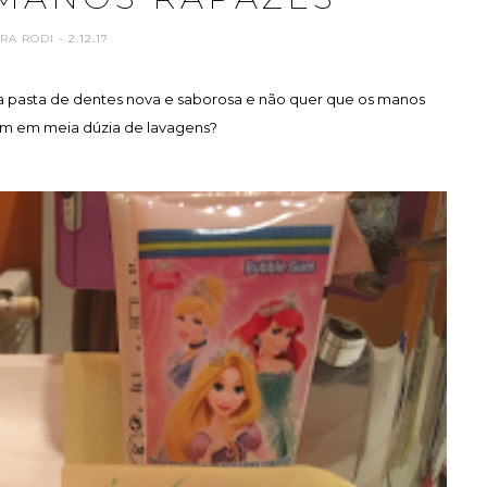
ARA RODI
- 2.12.17
 pasta de dentes nova e saborosa e não quer que os manos
m em meia dúzia de lavagens?