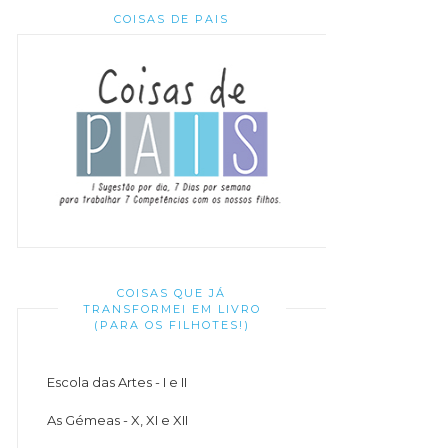
COISAS DE PAIS
COISAS QUE JÁ
TRANSFORMEI EM LIVRO
(PARA OS FILHOTES!)
Escola das Artes - I e II
As Gémeas - X, XI e XII