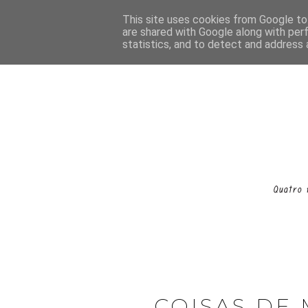
This site uses cookies from Google to 
are shared with Google along with per
statistics, and to detect and address 
COISAS DE