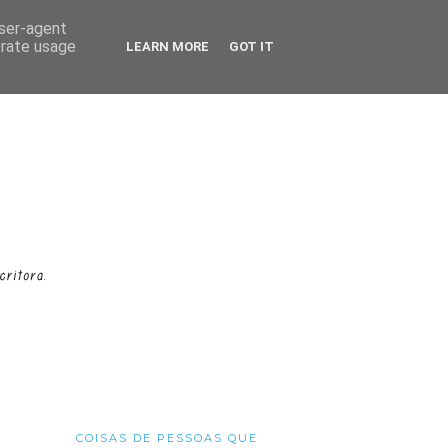
user-agent
erate usage
LEARN MORE
GOT IT
COISAS DE PESSOAS QUE