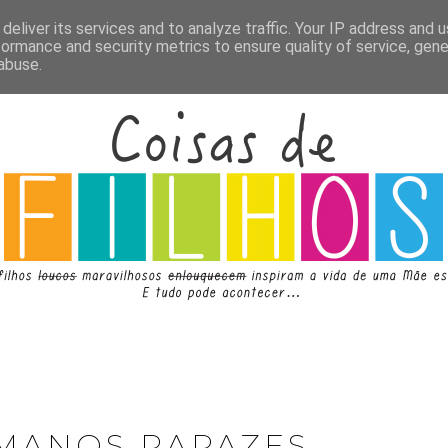
deliver its services and to analyze traffic. Your IP address and 
formance and security metrics to ensure quality of service, gen
abuse.
 MANOS RAPAZES