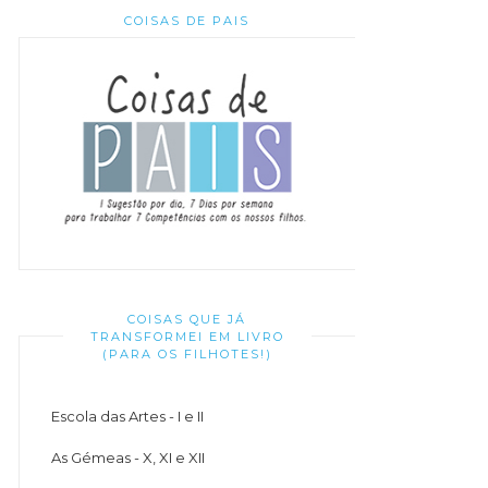
COISAS DE PAIS
COISAS QUE JÁ
TRANSFORMEI EM LIVRO
(PARA OS FILHOTES!)
Escola das Artes - I e II
As Gémeas - X, XI e XII