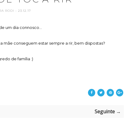
RA RODI
- 23.12.17
de um dia connosco...
tua mãe conseguem estar sempre a rir, bem dispostas?
redo de família :)
Seguinte →