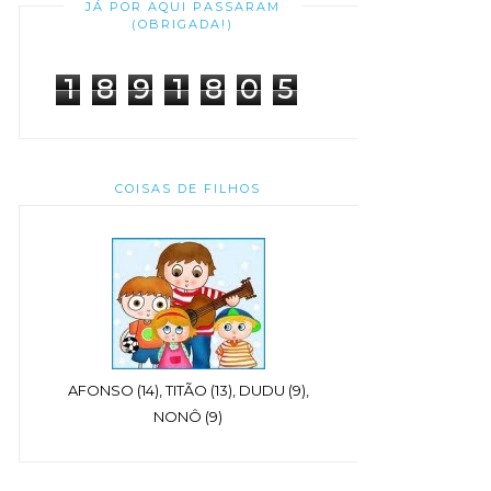
JÁ POR AQUI PASSARAM
(OBRIGADA!)
1
8
9
1
8
0
5
COISAS DE FILHOS
AFONSO (14), TITÃO (13), DUDU (9),
NONÔ (9)