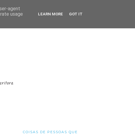
user-agent
erate usage
LEARN MORE
GOT IT
COISAS DE PESSOAS QUE