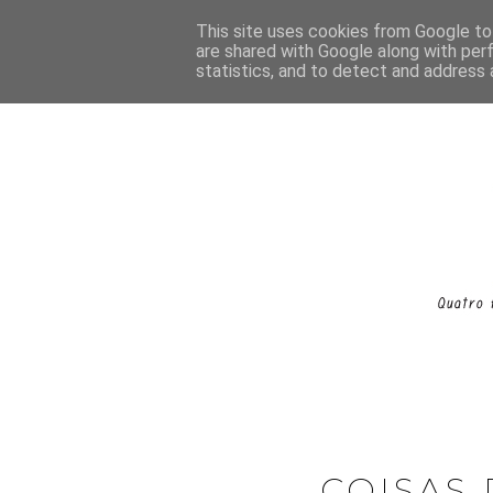
This site uses cookies from Google to 
are shared with Google along with per
statistics, and to detect and address 
COISAS 