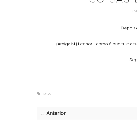
SA
Depois 
(Amiga M.) Leonor... como é que tu e a 
Seg
TAGS :
← Anterior