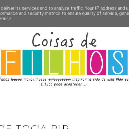
deliver its services and to analyze traffic. Your IP address and 
formance and security metrics to ensure quality of service, gen
abuse.
DE TOC'A RIR