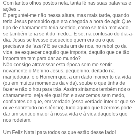
Com tantos olhos postos nela, tanta fé nas suas palavras e
ações...
E perguntei-me não nessa altura, mas mais tarde, quando
teria Jesus percebido que era chegada a hora de agir. Que
tipo de chamamento teria sentido, como se teria motivado,
se também teria sentido medo... E se, na confusão do dia-a-
dia, Jesus se tivesse esquecido quem era ou o que
precisava de fazer? E se cada um de nós, no reboliço da
vida, se esquecer daquilo que importa, daquilo que de tão
importante tem para dar ao mundo?
Não consigo atravessar esta época sem me sentir
novamente o Menino Jesus, pequenino, deitado na
manjedoura, e o Homem que, a um dado momento da vida
(ou em muitos momentos da vida), soube o que tinha de
fazer e não olhou para trás. Assim sintamos também nós o
chamamento, seja ele qual for, e avancemos sem medo,
confiantes de que, em verdade (essa verdade interior que se
ouve sobretudo no silêncio), tudo aquilo que fizermos pode
dar um sentido maior à nossa vida e à vida daqueles que
nos rodeiam.
Um Feliz Natal para todos os que estão desse lado!