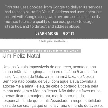
This site uses cookies from Google to deliver its services
and to analyze traffic. Your IP address and user-agent are
shared with Google along with performance and security
metrics to ensure quality of service, generate usage
statistics, and to detect and address abuse.
LEARN MORE
GOT IT
segunda-feira, 25 de dezembro de 2017
Um Feliz Natal
Um dos Natais impossíveis de esquecer, aconteceu na
minha infância longínqua, teria eu uns 4 ou 5 anos, não
mais. Na missa do Galo, a minha irmã fazia de Nossa
Senhora (tão bonita, de véu, com aquela sua covinha a
adoçar-me a alma), e eu, de cabelo cortado à tigela pela
minha mãe, era o Menino Jesus. Não tinha de fazer muito,
apenas ficar na manjedoura, mas lembro-me da
responsabilidade que senti. Assustadora responsabilidade,
essa de ser criança que um dia viraria o mundo do avesso.