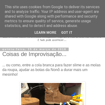
This site uses cookies from Google to deliver its services
and to analyze traffic. Your IP address and user-agent are
shared with Google along with performance and security
metrics to ensure quality of service, generate usage
statistics, and to detect and address abuse.
LEARN MORE
GOT IT
quinta-feira, 15 de março de 2018
Coisas de Improvisação...
... ou como, entre a cola branca para fazer slime e as molas
da roupa, ajudar as botas da Nonô a durar mais um
mesinho!