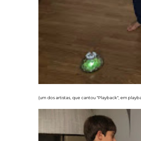
(um dos artistas, que cantou "Playback", em playb