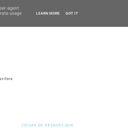
user-agent
erate usage
LEARN MORE
GOT IT
COISAS DE PESSOAS QUE