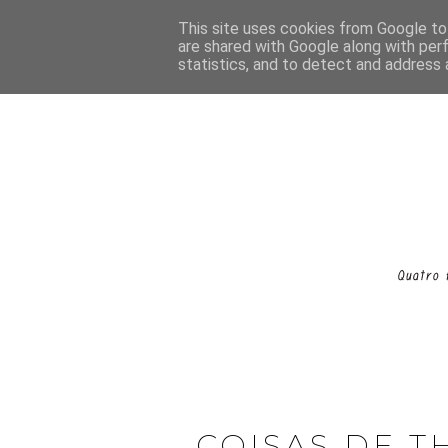
This site uses cookies from Google to 
are shared with Google along with per
statistics, and to detect and address 
COISAS DE T