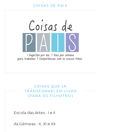
COISAS DE PAIS
COISAS QUE JÁ
TRANSFORMEI EM LIVRO
(PARA OS FILHOTES!)
Escola das Artes - I e II
As Gémeas - X, XI e XII