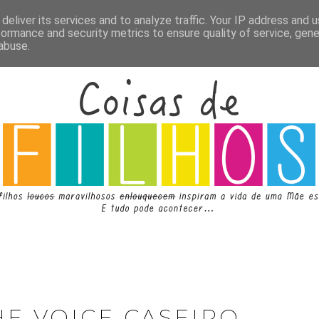
deliver its services and to analyze traffic. Your IP address and 
formance and security metrics to ensure quality of service, gen
abuse.
HE VOICE CASEIRO