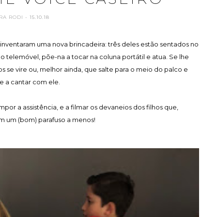
RA RODI
- 15.10.18
a inventaram uma nova brincadeira: três deles estão sentados no
o telemóvel, põe-na a tocar na coluna portátil e atua. Se lhe
 se vire ou, melhor ainda, que salte para o meio do palco e
e a cantar com ele.
por a assistência, e a filmar os devaneios dos filhos que,
m um (bom) parafuso a menos!