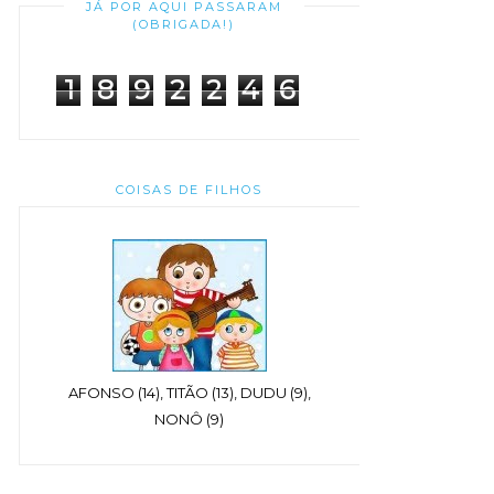
JÁ POR AQUI PASSARAM
(OBRIGADA!)
1
8
9
2
2
4
6
COISAS DE FILHOS
AFONSO (14), TITÃO (13), DUDU (9),
NONÔ (9)