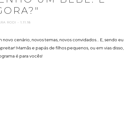
GORA?"
ARA RODI
- 1.11.18
 novo cenário, novos temas, novos convidados... E, sendo eu
reitar! Mamãs e papás de filhos pequenos, ou em vias disso,
ograma é para vocês!