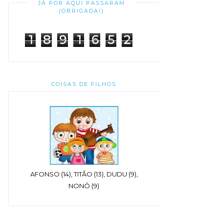
JÁ POR AQUI PASSARAM
(OBRIGADA!)
1
8
9
1
6
5
2
COISAS DE FILHOS
AFONSO (14), TITÃO (13), DUDU (9),
NONÔ (9)