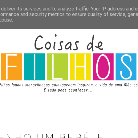
deliver its services and to analyze traffic. Your IP address and 
formance and security metrics to ensure quality of service, gen
abuse.
TENHO UM BEBÉ. E