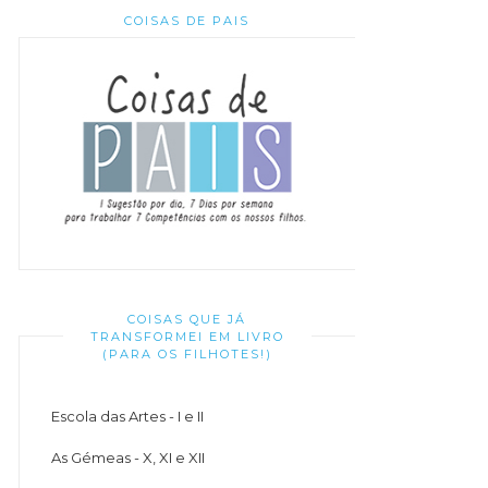
COISAS DE PAIS
COISAS QUE JÁ
TRANSFORMEI EM LIVRO
(PARA OS FILHOTES!)
Escola das Artes - I e II
As Gémeas - X, XI e XII