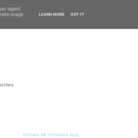
user-agent
erate usage
LEARN MORE
GOT IT
COISAS DE PESSOAS QUE