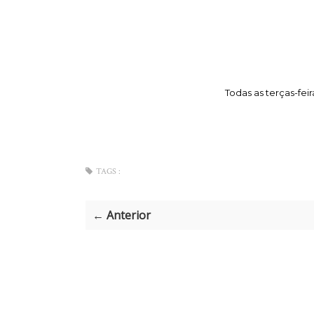
Todas as terças-feir
TAGS :
← Anterior