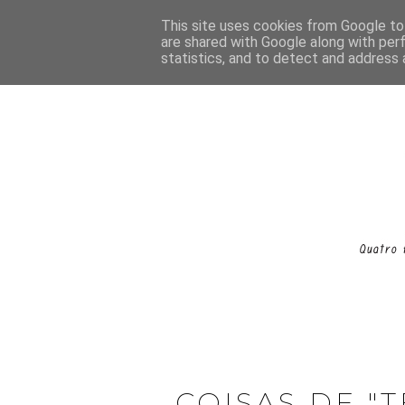
This site uses cookies from Google to 
are shared with Google along with per
statistics, and to detect and address 
COISAS DE "