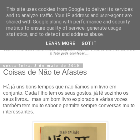
This site uses cookies from Google to deliver its services
and to analyze traffic. Your IP address and user-agent are
shared with Google along with performance and security
metrics to ensure quality of service, generate usage
statistics, and to detect and address abuse.
LEARN MORE
GOT IT
sexta-feira, 3 de maio de 2019
Coisas de Não te Afastes
Há já uns bons tempos que não líamos um livro em
conjunto. Cada filho tem os seus gostos, já lê sozinho os
seus livros... mas um bom livro explorado a várias vozes
também tem muito sabor e permite sempre conversas muito
interessantes.