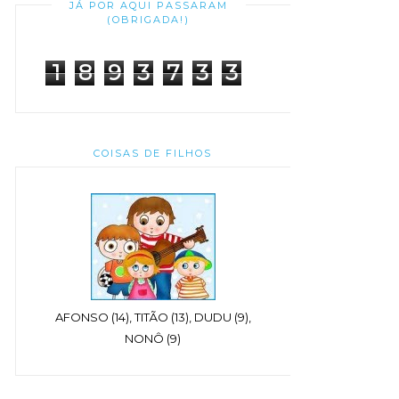
JÁ POR AQUI PASSARAM
(OBRIGADA!)
1
8
9
3
7
3
3
COISAS DE FILHOS
AFONSO (14), TITÃO (13), DUDU (9),
NONÔ (9)