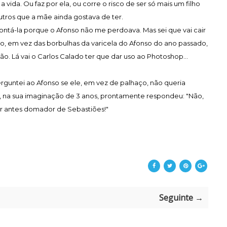
ida. Ou faz por ela, ou corre o risco de ser só mais um filho
tros que a mãe ainda gostava de ter.
ontá-la porque o Afonso não me perdoava. Mas sei que vai cair
ano, em vez das borbulhas da varicela do Afonso do ano passado,
ão. Lá vai o Carlos Calado ter que dar uso ao Photoshop...
erguntei ao Afonso se ele, em vez de palhaço, não queria
, na sua imaginação de 3 anos, prontamente respondeu: "Não,
er antes domador de Sebastiões!"
Seguinte →