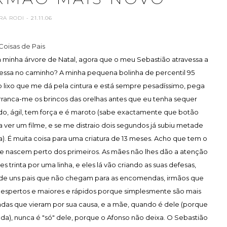
RA RODI
- 21.11.06
Coisas de Pais
 minha árvore de Natal, agora que o meu Sebastião atravessa a
vessa no caminho? A minha pequena bolinha de percentil 95
 lixo que me dá pela cintura e está sempre pesadíssimo, pega
anca-me os brincos das orelhas antes que eu tenha sequer
ido, ágil, tem força e é maroto (sabe exactamente que botão
 ver um filme, e se me distraio dois segundos já subiu metade
a). É muita coisa para uma criatura de 13 meses. Acho que tem o
ue nascem perto dos primeiros. As mães não lhes dão a atenção
trinta por uma linha, e eles lá vão criando as suas defesas,
e uns pais que não chegam para as encomendas, irmãos que
 espertos e maiores e rápidos porque simplesmente são mais
adas que vieram por sua causa, e a mãe, quando é dele (porque
a), nunca é "só" dele, porque o Afonso não deixa. O Sebastião