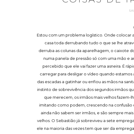
SA
Estou com um problema logístico. Onde colocar a
casa toda derrubando tudo o que se lhe atra
derruba as colunas da aparelhagem, o caixote do
numa panela de pressão só com uma mão e arr
percebido que ele vai fazer uma asneira. É ráp
carregar para desligar o vídeo quando estamos a
das escadas a gatinhar ou enfiou as mãos na sanit
instinto de sobrevivência dos segundos irmãos q
que merecem, os irmãos mais velhos fazem-lhes 
imitando como podem, crescendo na confusão d
ainda não sabem ser irmãos, e são sempre mais
velhos. O Sebastião já sobreviveu a sete empreg
ele na maioria das vezes tem que ser da empregad