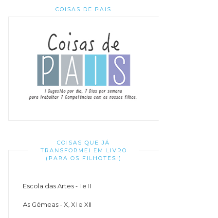
COISAS DE PAIS
COISAS QUE JÁ
TRANSFORMEI EM LIVRO
(PARA OS FILHOTES!)
Escola das Artes - I e II
As Gémeas - X, XI e XII