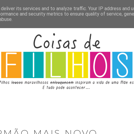
deliver its services and to analyze traffic. Your IP address and 
formance and security metrics to ensure quality of service, gen
abuse.
IRMÃO MAIS NOVO