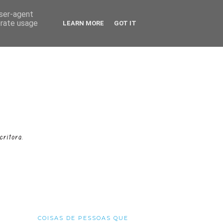
user-agent
erate usage
LEARN MORE
GOT IT
COISAS DE PESSOAS QUE