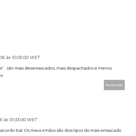
06 às 10:05:00 WET
s"... são mais desenrascados, mais despachados e menos
!!
Responder
6 às 01:33:00 WET
esacordo ttal. Os meus irmãos são dois tipos do mais enrascado