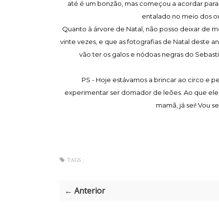
até é um bonzão, mas começou a acordar para a v
entalado no meio dos ou
Quanto à árvore de Natal, não posso deixar de m
vinte vezes, e que as fotografias de Natal deste 
vão ter os galos e nódoas negras do Sebasti
PS - Hoje estávamos a brincar ao circo e p
experimentar ser domador de leões. Ao que ele
mamã, já sei! Vou s
TAGS :
← Anterior