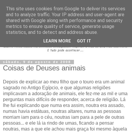
This site uses cookies from Google to deliver its services
and to analyze traffic. Your IP address and user-agent are
shared with Google along with performance and security
metrics to ensure quality of service, generate usage
statistics, and to detect and address abuse.
LEARN MORE
GOT IT
sábado, 9 de agosto de 2008
Coisas de Deuses animais
Depois de explicar ao meu filho que o touro era um animal
sagrado no Antigo Egípcio, e que algumas religiões
implicavam a adoração de animais, ele fez-me as mil e uma
perguntas mais difíciis de responder, acerca de religião. Lá
lhe fui explicando que numa era assim, noutra era assado,
numas havia estátuas, noutras altares, numa as pessoas
morriam iam para o céu, noutras iam para a pele de outras
pessoas... e ele lá ia rindo de umas, ficando a pensar
noutras, mas a que ele achou mais graça foi mesmo àquela