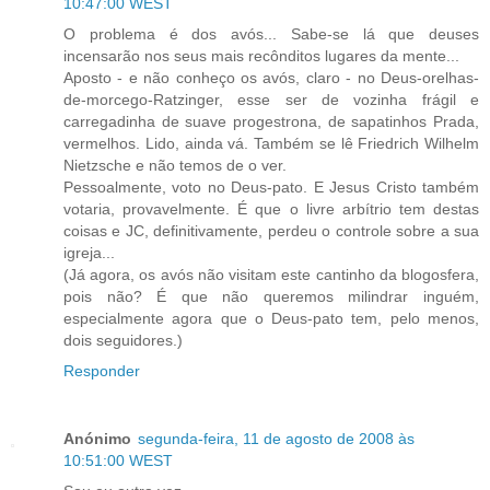
10:47:00 WEST
O problema é dos avós... Sabe-se lá que deuses
incensarão nos seus mais recônditos lugares da mente...
Aposto - e não conheço os avós, claro - no Deus-orelhas-
de-morcego-Ratzinger, esse ser de vozinha frágil e
carregadinha de suave progestrona, de sapatinhos Prada,
vermelhos. Lido, ainda vá. Também se lê Friedrich Wilhelm
Nietzsche e não temos de o ver.
Pessoalmente, voto no Deus-pato. E Jesus Cristo também
votaria, provavelmente. É que o livre arbítrio tem destas
coisas e JC, definitivamente, perdeu o controle sobre a sua
igreja...
(Já agora, os avós não visitam este cantinho da blogosfera,
pois não? É que não queremos milindrar inguém,
especialmente agora que o Deus-pato tem, pelo menos,
dois seguidores.)
Responder
Anónimo
segunda-feira, 11 de agosto de 2008 às
10:51:00 WEST