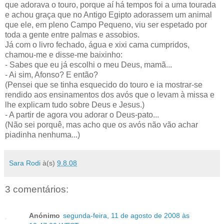
que adorava o touro, porque aí há tempos foi a uma tourada
e achou graça que no Antigo Egipto adorassem um animal
que ele, em pleno Campo Pequeno, viu ser espetado por
toda a gente entre palmas e assobios.
Já com o livro fechado, água e xixi cama cumpridos,
chamou-me e disse-me baixinho:
- Sabes que eu já escolhi o meu Deus, mamã...
- Ai sim, Afonso? E então?
(Pensei que se tinha esquecido do touro e ia mostrar-se
rendido aos ensinamentos dos avós que o levam à missa e
lhe explicam tudo sobre Deus e Jesus.)
- A partir de agora vou adorar o Deus-pato...
(Não sei porquê, mas acho que os avós não vão achar
piadinha nenhuma...)
Sara Rodi
à(s)
9.8.08
3 comentários:
Anónimo
segunda-feira, 11 de agosto de 2008 às