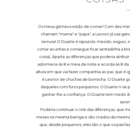
S
Os meus gémeos estão de comer! Com dez mesin
chamam "mama" e "papa", a Leonor já usa gan
ternura! O Duarte é rapazola: mexido, esguio, 
cortar as unhas e consegue ficar sentadinha a bri
coisa). Àparte as diferenças que poderia atribu
adormece às 8 e meia da noite e acorda às 8 da
altura em que vai fazer companhia ao pai, que é 
A Leonor de chuchas de borracha. O Duarte gos
daqueles com furos pequenos. O Duarte ri-se p
ganhar-lhe a confiança. O Duarte tem medo de b
seren
Poderia continuar o role das diferenças, que 
meses na mesma barriga e são criados da mesma f
que, desde pequenos, eles são o que os pais f