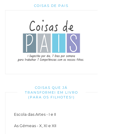
COISAS DE PAIS
COISAS QUE JÁ
TRANSFORMEI EM LIVRO
(PARA OS FILHOTES!)
Escola das Artes - I e II
As Gémeas - X, XI e XII