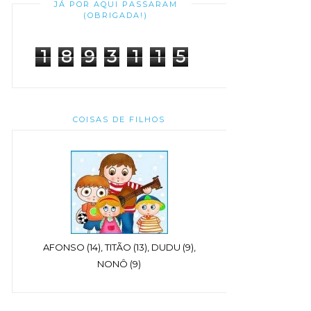
JÁ POR AQUI PASSARAM
(OBRIGADA!)
1
8
9
3
1
1
5
COISAS DE FILHOS
AFONSO (14), TITÃO (13), DUDU (9),
NONÔ (9)