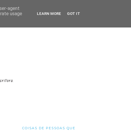
user-agent
erate usage
LEARN MORE
GOT IT
COISAS DE PESSOAS QUE