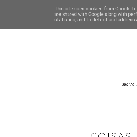
This site uses cookies from Google to 
are shared with Google along with per
statistics, and to detect and address 
COISAS 