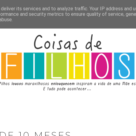
deliver its services and to analyze traffic. Your IP address and 
formance and security metrics to ensure quality of service, gen
abuse.
DE 10 MESES