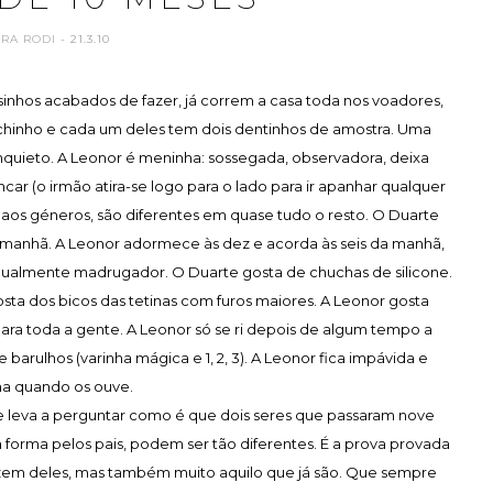
ARA RODI
- 21.3.10
hos acabados de fazer, já correm a casa toda nos voadores,
chinho e cada um deles tem dois dentinhos de amostra. Uma
inquieto. A Leonor é meninha: sossegada, observadora, deixa
ncar (o irmão atira-se logo para o lado para ir apanhar qualquer
ir aos géneros, são diferentes em quase tudo o resto. O Duarte
 manhã. A Leonor adormece às dez e acorda às seis da manhã,
igualmente madrugador. O Duarte gosta de chuchas de silicone.
ta dos bicos das tetinas com furos maiores. A Leonor gosta
ara toda a gente. A Leonor só se ri depois de algum tempo a
arulhos (varinha mágica e 1, 2, 3). A Leonor fica impávida e
a quando os ouve.
me leva a perguntar como é que dois seres que passaram nove
orma pelos pais, podem ser tão diferentes. É a prova provada
azem deles, mas também muito aquilo que já são. Que sempre