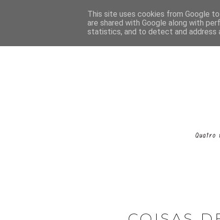
This site uses cookies from Google to 
are shared with Google along with per
statistics, and to detect and address 
COISAS D