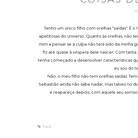
S
Tenho um único filho com orelhas "saídas". É
apetitosas do universo. Quanto às orelhas, não se
mim a pensar se a culpa não terá sido da minha g
fiz até quase à véspera dele nascer. Com tanta 
tenha começado a desenvolver características q
eu sou do t
Não, o meu filho não tem orelhas saídas. Te
Sebastião ainda não sabe nadar, mas talvez no 
e reapareça depois, com aquele seu sorriso ir
TAGS :