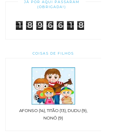
JÁ POR AQUI PASSARAM
(OBRIGADA!)
1
8
9
6
6
1
8
COISAS DE FILHOS
AFONSO (14), TITÃO (13), DUDU (9),
NONÔ (9)