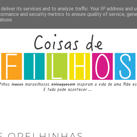
deliver its services and to analyze traffic. Your IP address and 
formance and security metrics to ensure quality of service, gen
abuse.
E ORELHINHAS