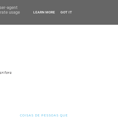
user-agent
erate usage
LEARN MORE
GOT IT
COISAS DE PESSOAS QUE