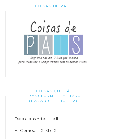
COISAS DE PAIS
COISAS QUE JÁ
TRANSFORMEI EM LIVRO
(PARA OS FILHOTES!)
Escola das Artes - I e II
As Gémeas - X, XI e XII