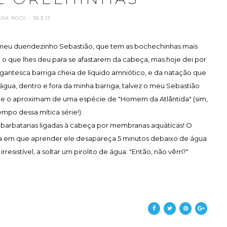
ARA RODI
- 18.3.11
 o meu duendezinho Sebastião, que tem as bochechinhas mais
i o que lhes deu para se afastarem da cabeça, mas hoje dei por
igantesca barriga cheia de líquido amniótico, e da natação que
água, dentro e fora da minha barriga, talvez o meu Sebastião
ue o aproximam de uma espécie de "Homem da Atlântida" (sim,
empo dessa mítica série!).
m barbatanas ligadas à cabeça por membranas aquáticas! O
dia em que aprender ele desapareça 5 minutos debaixo de água
resistível, a soltar um pirolito de água: "Então, não vêm?"