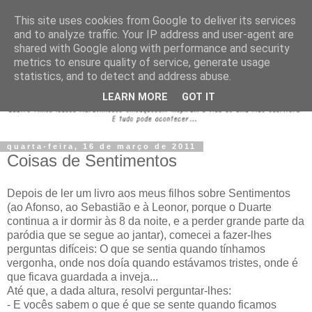
This site uses cookies from Google to deliver its services
and to analyze traffic. Your IP address and user-agent are
shared with Google along with performance and security
metrics to ensure quality of service, generate usage
statistics, and to detect and address abuse.
LEARN MORE
GOT IT
quarta-feira, 16 de março de 2011
Coisas de Sentimentos
Depois de ler um livro aos meus filhos sobre Sentimentos
(ao Afonso, ao Sebastião e à Leonor, porque o Duarte
continua a ir dormir às 8 da noite, e a perder grande parte da
paródia que se segue ao jantar), comecei a fazer-lhes
perguntas difíceis: O que se sentia quando tínhamos
vergonha, onde nos doía quando estávamos tristes, onde é
que ficava guardada a inveja...
Até que, a dada altura, resolvi perguntar-lhes:
- E vocês sabem o que é que se sente quando ficamos