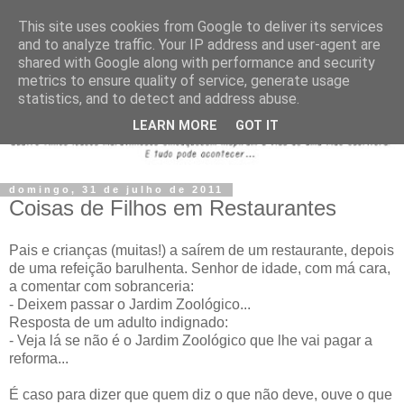
This site uses cookies from Google to deliver its services
and to analyze traffic. Your IP address and user-agent are
shared with Google along with performance and security
metrics to ensure quality of service, generate usage
statistics, and to detect and address abuse.
LEARN MORE
GOT IT
domingo, 31 de julho de 2011
Coisas de Filhos em Restaurantes
Pais e crianças (muitas!) a saírem de um restaurante, depois
de uma refeição barulhenta. Senhor de idade, com má cara,
a comentar com sobranceria:
- Deixem passar o Jardim Zoológico...
Resposta de um adulto indignado:
- Veja lá se não é o Jardim Zoológico que lhe vai pagar a
reforma...
É caso para dizer que quem diz o que não deve, ouve o que