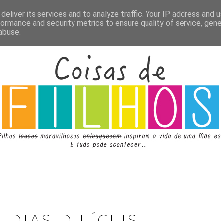
deliver its services and to analyze traffic. Your IP address and 
formance and security metrics to ensure quality of service, gen
abuse.
 DIAS DIFÍCEIS