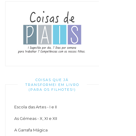
COISAS QUE JÁ
TRANSFORMEI EM LIVRO
(PARA OS FILHOTES!)
Escola das Artes - I e II
As Gémeas - X, XI e XII
A Garrafa Mágica