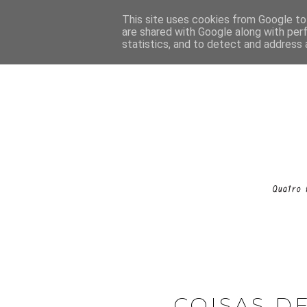
This site uses cookies from Google to 
are shared with Google along with per
statistics, and to detect and address 
COISAS DE