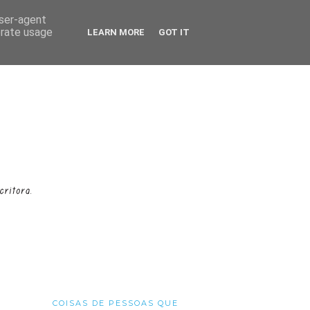
user-agent
erate usage
LEARN MORE
GOT IT
COISAS DE PESSOAS QUE