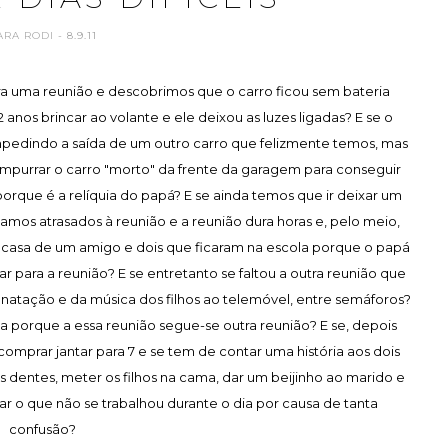
ARA RODI
- 8.9.11
a uma reunião e descobrimos que o carro ficou sem bateria
 anos brincar ao volante e ele deixou as luzes ligadas? E se o
mpedindo a saída de um outro carro que felizmente temos, mas
mpurrar o carro "morto" da frente da garagem para conseguir
orque é a relíquia do papá? E se ainda temos que ir deixar um
amos atrasados à reunião e a reunião dura horas e, pelo meio,
em casa de um amigo e dois que ficaram na escola porque o papá
ar para a reunião? E se entretanto se faltou a outra reunião que
 natação e da música dos filhos ao telemóvel, entre semáforos?
a porque a essa reunião segue-se outra reunião? E se, depois
omprar jantar para 7 e se tem de contar uma história aos dois
os dentes, meter os filhos na cama, dar um beijinho ao marido e
har o que não se trabalhou durante o dia por causa de tanta
confusão?