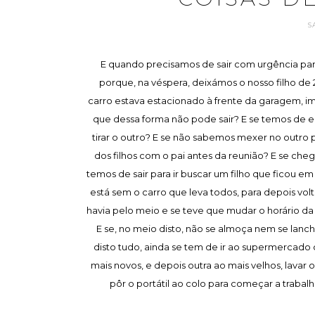
S
E quando precisamos de sair com urgência par
porque, na véspera, deixámos o nosso filho de 2
carro estava estacionado à frente da garagem, i
que dessa forma não pode sair? E se temos de e
tirar o outro? E se não sabemos mexer no outro p
dos filhos com o pai antes da reunião? E se cheg
temos de sair para ir buscar um filho que ficou 
está sem o carro que leva todos, para depois volt
havia pelo meio e se teve que mudar o horário da
E se, no meio disto, não se almoça nem se lanch
disto tudo, ainda se tem de ir ao supermercado c
mais novos, e depois outra ao mais velhos, lavar 
pôr o portátil ao colo para começar a trabal