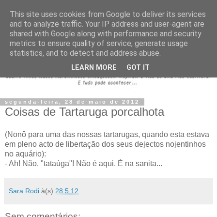
This site uses cookies from Google to deliver its services
and to analyze traffic. Your IP address and user-agent are
shared with Google along with performance and security
metrics to ensure quality of service, generate usage
statistics, and to detect and address abuse.
LEARN MORE
GOT IT
segunda-feira, 28 de maio de 2012
Coisas de Tartaruga porcalhota
(Nonô para uma das nossas tartarugas, quando esta estava
em pleno acto de libertação dos seus dejectos nojentinhos
no aquário):
- Ah! Não, "tataúga"! Não é aqui. É na sanita...
Sara Rodi
à(s)
28.5.12
Sem comentários: