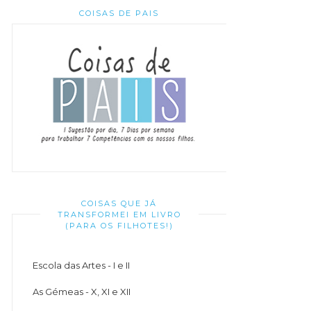
COISAS DE PAIS
COISAS QUE JÁ
TRANSFORMEI EM LIVRO
(PARA OS FILHOTES!)
Escola das Artes - I e II
As Gémeas - X, XI e XII