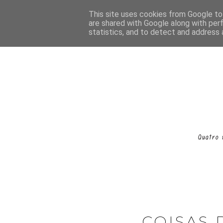
This site uses cookies from Google to 
are shared with Google along with per
statistics, and to detect and address 
COISAS 