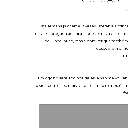
SA
Esta semana já chamei 2 vezes Estefânia à minha
uma empregada ucraniana que teimava em chamar-l
de Junho louco, mas é bom ver que também o
descobrem o meu l
- És tu
-
Em Agosto serei todinha deles, e não me vou e
dividir com o seu mais recente irmão (o meu últi
fa