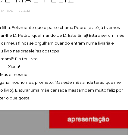
RA RODI
- 22.6.12
 filha. Felizmente que o pai se chama Pedro (e até já tivemos
he D. Pedro, qual marido de D. Estefânia)! Está a ser um mês
s meus filhos se orgulham quando entram numa livraria e
ivro nas prateleiras dos tops.
, mamã! É o teu livro.
- Xiuuu!
 Mas é mesmo!
nganar nos nomes, prometo! Mas este mês ainda terão que me
mo livro). E aturar uma mãe cansada mas também muito feliz por
zer o que gosta.