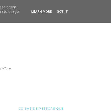
user-agent
erate usage
LEARN MORE
GOT IT
COISAS DE PESSOAS QUE