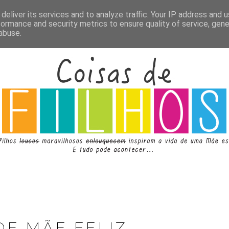
deliver its services and to analyze traffic. Your IP address and 
formance and security metrics to ensure quality of service, gen
abuse.
DE MÃE FELIZ