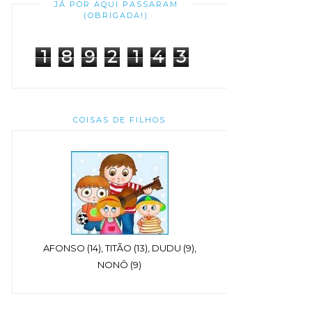
JÁ POR AQUI PASSARAM
(OBRIGADA!)
1
8
9
2
1
4
3
COISAS DE FILHOS
AFONSO (14), TITÃO (13), DUDU (9),
NONÔ (9)