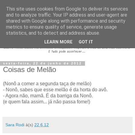
This site uses cookies from Google to deliver its services
and to analyze traffic. Your IP address and user-agent are
shared with Google along with performance and security
metrics to ensure quality of service, generate usage
statistics, and to detect and address abuse.
LEARN MORE
GOT IT
sexta-feira, 22 de junho de 2012
Coisas de Melão
(Nonô a comer a segunda taça de melão)
- Nonô, sabes que esse melão é da horta do avô.
- Agora não, mamã. É da barriga da Nonô.
(e quem fala assim... já não passa fome!)
Sara Rodi
à(s)
22.6.12