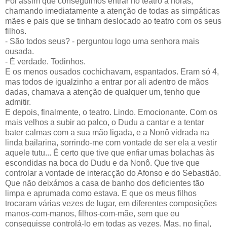
Foi assim que conseguimos entrar no teatro a horas,
chamando imediatamente a atenção de todas as simpáticas
mães e pais que se tinham deslocado ao teatro com os seus
filhos.
- São todos seus? - perguntou logo uma senhora mais
ousada.
- É verdade. Todinhos.
E os menos ousados cochichavam, espantados. Eram só 4,
mas todos de igualzinho a entrar por ali adentro de mãos
dadas, chamava a atenção de qualquer um, tenho que
admitir.
E depois, finalmente, o teatro. Lindo. Emocionante. Com os
mais velhos a subir ao palco, o Dudu a cantar e a tentar
bater calmas com a sua mão ligada, e a Nonô vidrada na
linda bailarina, sorrindo-me com vontade de ser ela a vestir
aquele tutu... É certo que tive que enfiar umas bolachas às
escondidas na boca do Dudu e da Nonô. Que tive que
controlar a vontade de interacção do Afonso e do Sebastião.
Que não deixámos a casa de banho dos deficientes tão
limpa e aprumada como estava. E que os meus filhos
trocaram várias vezes de lugar, em diferentes composições
manos-com-manos, filhos-com-mãe, sem que eu
conseguisse controlá-lo em todas as vezes. Mas, no final,