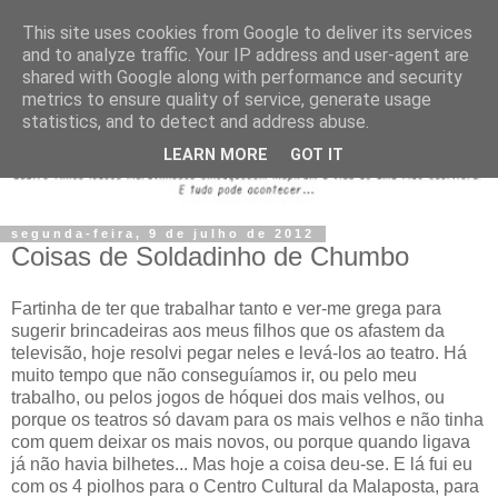
This site uses cookies from Google to deliver its services
and to analyze traffic. Your IP address and user-agent are
shared with Google along with performance and security
metrics to ensure quality of service, generate usage
statistics, and to detect and address abuse.
LEARN MORE
GOT IT
segunda-feira, 9 de julho de 2012
Coisas de Soldadinho de Chumbo
Fartinha de ter que trabalhar tanto e ver-me grega para
sugerir brincadeiras aos meus filhos que os afastem da
televisão, hoje resolvi pegar neles e levá-los ao teatro. Há
muito tempo que não conseguíamos ir, ou pelo meu
trabalho, ou pelos jogos de hóquei dos mais velhos, ou
porque os teatros só davam para os mais velhos e não tinha
com quem deixar os mais novos, ou porque quando ligava
já não havia bilhetes... Mas hoje a coisa deu-se. E lá fui eu
com os 4 piolhos para o Centro Cultural da Malaposta, para