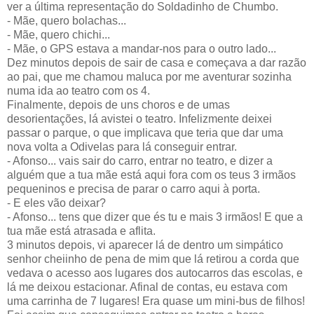
ver a última representação do Soldadinho de Chumbo.
- Mãe, quero bolachas...
- Mãe, quero chichi...
- Mãe, o GPS estava a mandar-nos para o outro lado...
Dez minutos depois de sair de casa e começava a dar razão
ao pai, que me chamou maluca por me aventurar sozinha
numa ida ao teatro com os 4.
Finalmente, depois de uns choros e de umas
desorientações, lá avistei o teatro. Infelizmente deixei
passar o parque, o que implicava que teria que dar uma
nova volta a Odivelas para lá conseguir entrar.
- Afonso... vais sair do carro, entrar no teatro, e dizer a
alguém que a tua mãe está aqui fora com os teus 3 irmãos
pequeninos e precisa de parar o carro aqui à porta.
- E eles vão deixar?
- Afonso... tens que dizer que és tu e mais 3 irmãos! E que a
tua mãe está atrasada e aflita.
3 minutos depois, vi aparecer lá de dentro um simpático
senhor cheiinho de pena de mim que lá retirou a corda que
vedava o acesso aos lugares dos autocarros das escolas, e
lá me deixou estacionar. Afinal de contas, eu estava com
uma carrinha de 7 lugares! Era quase um mini-bus de filhos!