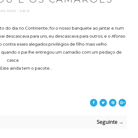
ARA RODI
- 5.8.12
to do dia no Continente, foi o nosso banquete ao jantar e num
ai descascava para uns, eu descascava para outros, e o Afonso
ontra esses alegados privilégios de filho mais velho.
io, quando o pai lhe entregou um camarão com um pedaço de
casca:
 Este ainda tem o pacote...
Seguinte →