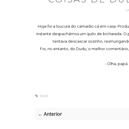
S
Hoje foi a loucura do camarão cá em casa. Produ
instante despachámos um quilo de bicharada. O p
tentava descascar sozinho, resmungando c
Foi, no entanto, do Dudu, o melhor comentár
- Olha, papá.
TAGS :
← Anterior