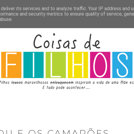
deliver its services and to analyze traffic. Your IP address and 
formance and security metrics to ensure quality of service, gen
abuse.
DU E OS CAMARÕES