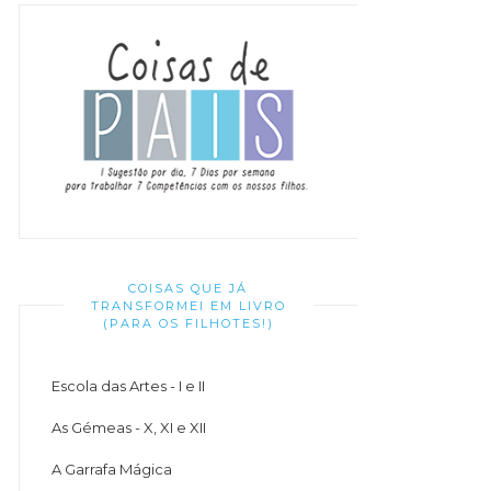
COISAS QUE JÁ
TRANSFORMEI EM LIVRO
(PARA OS FILHOTES!)
Escola das Artes - I e II
As Gémeas - X, XI e XII
A Garrafa Mágica