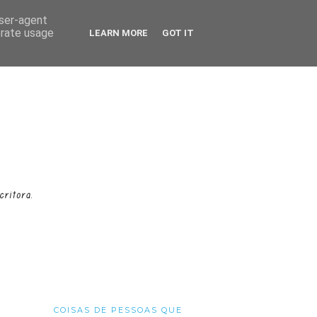
user-agent
erate usage
LEARN MORE
GOT IT
COISAS DE PESSOAS QUE