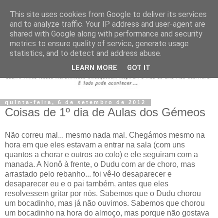
This site uses cookies from Google to deliver its services
and to analyze traffic. Your IP address and user-agent are
shared with Google along with performance and security
metrics to ensure quality of service, generate usage
statistics, and to detect and address abuse.
LEARN MORE
GOT IT
quinta-feira, 6 de setembro de 2012
Coisas de 1º dia de Aulas dos Gémeos
Não correu mal... mesmo nada mal. Chegámos mesmo na
hora em que eles estavam a entrar na sala (com uns
quantos a chorar e outros ao colo) e ele seguiram com a
manada. A Nonô à frente, o Dudu com ar de choro, mas
arrastado pelo rebanho... foi vê-lo desaparecer e
desaparecer eu e o pai também, antes que eles
resolvessem gritar por nós. Sabemos que o Dudu chorou
um bocadinho, mas já não ouvimos. Sabemos que chorou
um bocadinho na hora do almoço, mas porque não gostava