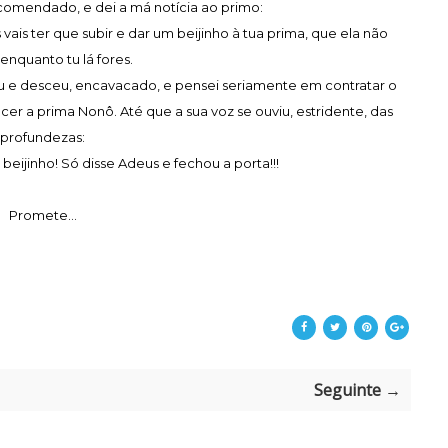
comendado, e dei a má notícia ao primo:
 vais ter que subir e dar um beijinho à tua prima, que ela não
nquanto tu lá fores.
u e desceu, encavacado, e pensei seriamente em contratar o
cer a prima Nonô. Até que a sua voz se ouviu, estridente, das
profundezas:
ijinho! Só disse Adeus e fechou a porta!!!
Promete...
Seguinte →