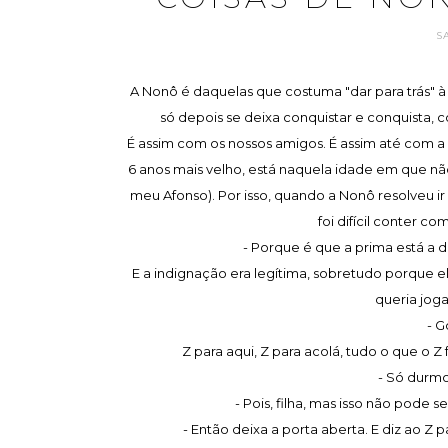
S
A Nonô é daquelas que costuma "dar para trás" à 
só depois se deixa conquistar e conquista, c
É assim com os nossos amigos. É assim até com a 
6 anos mais velho, está naquela idade em que nã
meu Afonso). Por isso, quando a Nonô resolveu ir
foi difícil conter co
- Porque é que a prima está a d
E a indignação era legítima, sobretudo porque e
queria jog
- G
Z para aqui, Z para acolá, tudo o que o Z 
- Só durm
- Pois, filha, mas isso não pode 
- Então deixa a porta aberta. E diz ao Z p