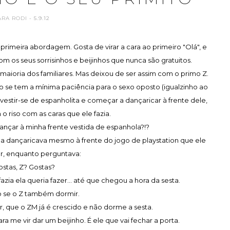
ARA RODI
- 5.9.12
primeira abordagem. Gosta de virar a cara ao primeiro "Olá", e
om os seus sorrisinhos e beijinhos que nunca são gratuitos.
maioria dos familiares. Mas deixou de ser assim com o primo Z.
o se tem a mínima paciência para o sexo oposto (igualzinho ao
 vestir-se de espanholita e começar a dançaricar à frente dele,
m o riso com as caras que ele fazia.
ançar à minha frente vestida de espanhola?!?
la dançaricava mesmo à frente do jogo de playstation que ele
ar, enquanto perguntava:
ostas, Z? Gostas?
fazia ela queria fazer... até que chegou a hora da sesta.
o se o Z também dormir.
ser, que o ZM já é crescido e não dorme a sesta.
ara me vir dar um beijinho. É ele que vai fechar a porta.