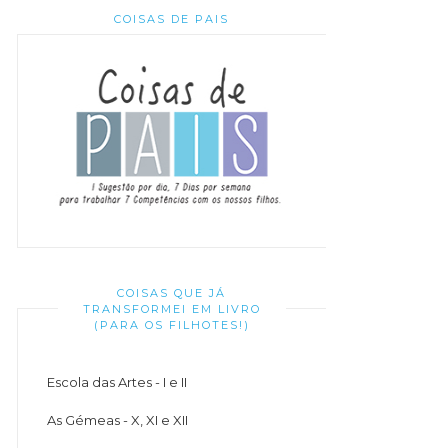
COISAS DE PAIS
COISAS QUE JÁ
TRANSFORMEI EM LIVRO
(PARA OS FILHOTES!)
Escola das Artes - I e II
As Gémeas - X, XI e XII