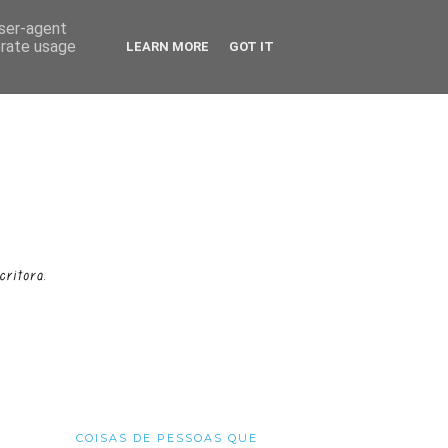
user-agent
erate usage
LEARN MORE
GOT IT
COISAS DE PESSOAS QUE