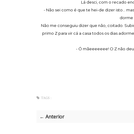
Lá desci, com o recado en
- Não sei como é que te hei-de dizer isto... mas
dorme e
Não me conseguiu dizer que não, coitado. Subi
primo Z para vir cá a casa todos os dias adorme
- Ó mãeeeeeee! O Z não deu be
TAGS :
← Anterior