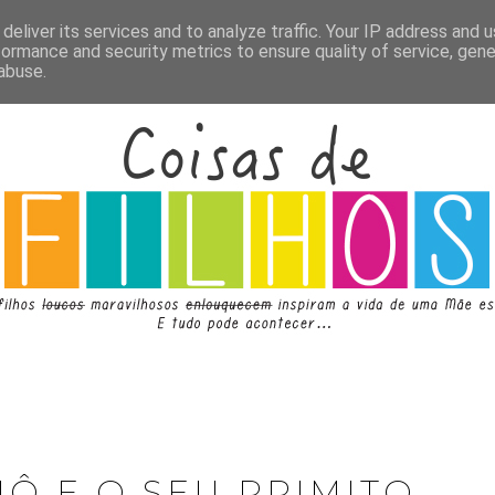
deliver its services and to analyze traffic. Your IP address and 
formance and security metrics to ensure quality of service, gen
abuse.
Ô E O SEU PRIMITO