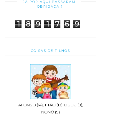
JÁ POR AQUI PASSARAM
(OBRIGADA!)
1
8
9
1
7
6
9
COISAS DE FILHOS
AFONSO (14), TITÃO (13), DUDU (9),
NONÔ (9)