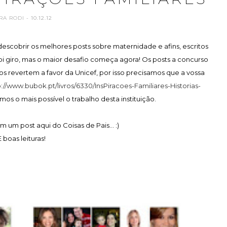
RA RODI
- 10.12.12
scobrir os melhores posts sobre maternidade e afins, escritos
oi giro, mas o maior desafio começa agora! Os posts a concurso
os revertem a favor da Unicef, por isso precisamos que a vossa
p://www.bubok.pt/livros/6330/InsPiracoes-Familiares-Historias-
rmos o mais possível o trabalho desta instituição.
 um post aqui do Coisas de Pais... :)
E boas leituras!