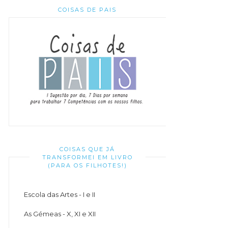
COISAS DE PAIS
COISAS QUE JÁ
TRANSFORMEI EM LIVRO
(PARA OS FILHOTES!)
Escola das Artes - I e II
As Gémeas - X, XI e XII