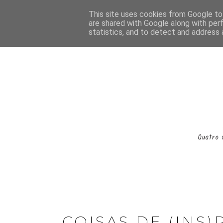
This site uses cookies from Google to 
are shared with Google along with per
statistics, and to detect and address 
COISAS DE (INS)