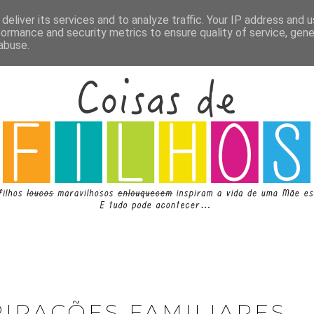
deliver its services and to analyze traffic. Your IP address and 
formance and security metrics to ensure quality of service, gen
abuse.
PIRAÇÕES FAMILIARES