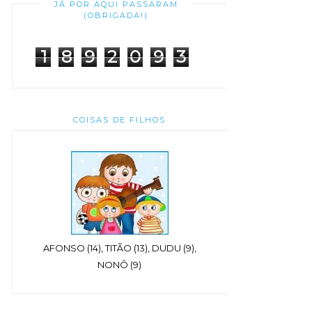
JÁ POR AQUI PASSARAM
(OBRIGADA!)
1
8
9
2
0
9
3
COISAS DE FILHOS
AFONSO (14), TITÃO (13), DUDU (9),
NONÔ (9)