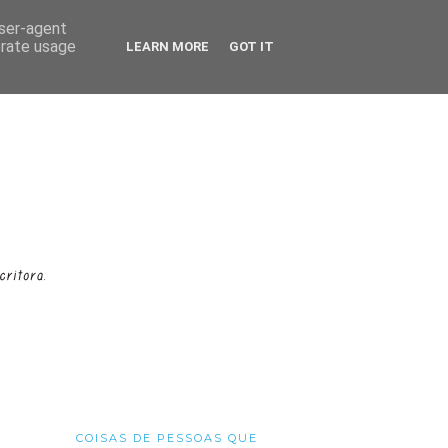
user-agent
erate usage
LEARN MORE
GOT IT
COISAS DE PESSOAS QUE