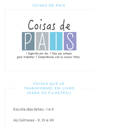
COISAS DE PAIS
COISAS QUE JÁ
TRANSFORMEI EM LIVRO
(PARA OS FILHOTES!)
Escola das Artes - I e II
As Gémeas - X, XI e XII