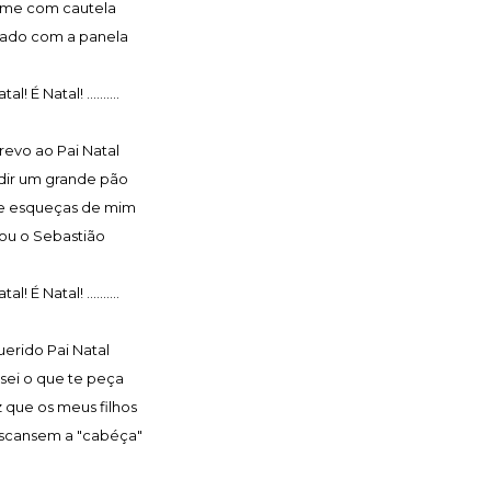
me com cautela
ado com a panela
tal! É Natal! ..........
revo ao Pai Natal
dir um grande pão
e esqueças de mim
ou o Sebastião
tal! É Natal! ..........
erido Pai Natal
sei o que te peça
 que os meus filhos
scansem a "cabéça"