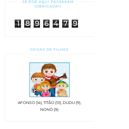
JÁ POR AQUI PASSARAM
(OBRIGADA!)
1
8
9
6
4
7
9
COISAS DE FILHOS
AFONSO (14), TITÃO (13), DUDU (9),
NONÔ (9)