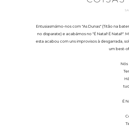
S
Entusiasmámo-nos com "As Dunas" (Titão na bater
no disparate) e acabámos no "É Natal! É Natal!". 
esta acabou com uns improvisos à desgarrada, sobr
um best-of
Nós 
Te
Há
tu
É Na
C
T