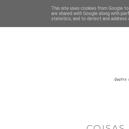
This site uses cookies from Google to 
are shared with Google along with per
statistics, and to detect and address 
COISAS