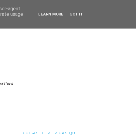
user-agent
erate usage
LEARN MORE
GOT IT
COISAS DE PESSOAS QUE