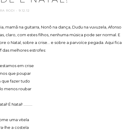
ARA RODI
- 9.12.12
ia, mamã na guitarra, Nonô na dança, Dudu na vuvuzela, Afonso
Mas, claro, com estes filhos, nenhuma música pode ser normal. E
e o Natal, sobre a crise... e sobre a parvoíce pegada. Aqui fica
f das melhores estrofes:
estamos em crise
mos que poupar
 que fazer tudo
do menos roubar
tal! É Natal! ..........
ome uma vitela
ira-lhe a costela