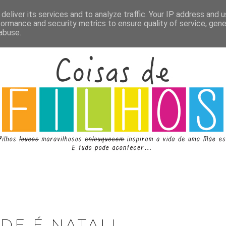
deliver its services and to analyze traffic. Your IP address and 
formance and security metrics to ensure quality of service, gen
abuse.
 DE É NATAL!