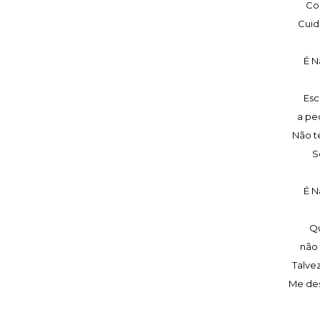
Co
Cuid
É Na
Esc
a pe
Não t
S
É Na
Qu
não 
Talvez
Me de