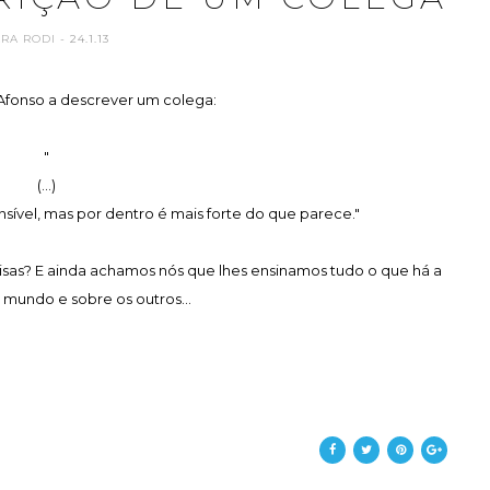
ARA RODI
- 24.1.13
fonso a descrever um colega:
"
(...)
nsível, mas por dentro é mais forte do que parece."
oisas? E ainda achamos nós que lhes ensinamos tudo o que há a
 mundo e sobre os outros...