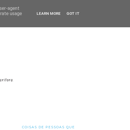
user-agent
erate usage
LEARN MORE
GOT IT
COISAS DE PESSOAS QUE