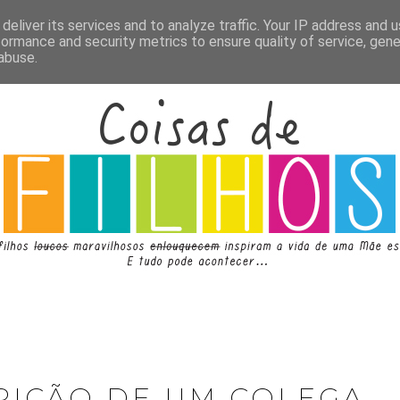
deliver its services and to analyze traffic. Your IP address and 
formance and security metrics to ensure quality of service, gen
abuse.
RIÇÃO DE UM COLEGA