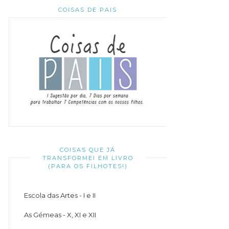
COISAS DE PAIS
COISAS QUE JÁ
TRANSFORMEI EM LIVRO
(PARA OS FILHOTES!)
Escola das Artes - I e II
As Gémeas - X, XI e XII