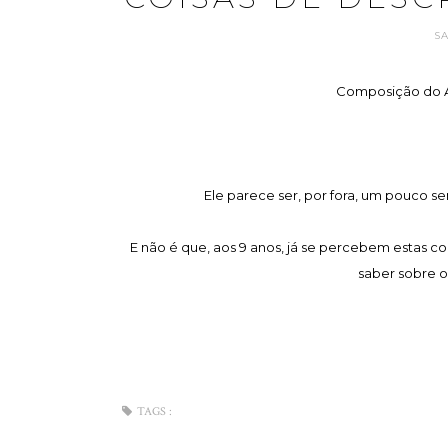
S
Composição do A
Ele parece ser, por fora, um pouco se
E não é que, aos 9 anos, já se percebem estas c
saber sobre o
TAGS :