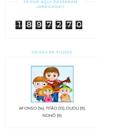
JÁ POR AQUI PASSARAM
(OBRIGADA!)
1
8
9
7
2
7
0
COISAS DE FILHOS
AFONSO (14), TITÃO (13), DUDU (9),
NONÔ (9)