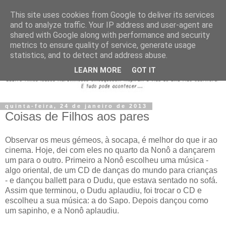
This site uses cookies from Google to deliver its services
and to analyze traffic. Your IP address and user-agent are
shared with Google along with performance and security
metrics to ensure quality of service, generate usage
statistics, and to detect and address abuse.
LEARN MORE
GOT IT
quinta-feira, 24 de janeiro de 2013
Coisas de Filhos aos pares
Observar os meus gémeos, à socapa, é melhor do que ir ao
cinema. Hoje, dei com eles no quarto da Nonô a dançarem
um para o outro. Primeiro a Nonô escolheu uma música -
algo oriental, de um CD de danças do mundo para crianças
- e dançou ballett para o Dudu, que estava sentado no sofá.
Assim que terminou, o Dudu aplaudiu, foi trocar o CD e
escolheu a sua música: a do Sapo. Depois dançou como
um sapinho, e a Nonô aplaudiu.