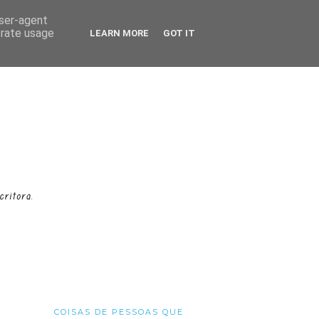
user-agent
erate usage
LEARN MORE
GOT IT
COISAS DE PESSOAS QUE