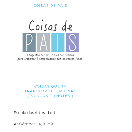
COISAS DE PAIS
COISAS QUE JÁ
TRANSFORMEI EM LIVRO
(PARA OS FILHOTES!)
Escola das Artes - I e II
As Gémeas - X, XI e XII