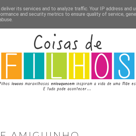
deliver its services and to analyze traffic. Your IP address and 
formance and security metrics to ensure quality of service, gen
abuse.
DE AMIGUINHO