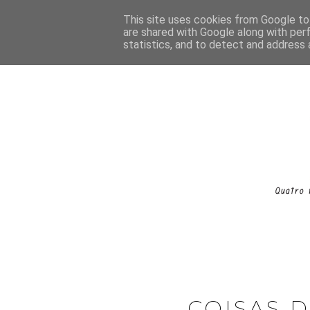
This site uses cookies from Google to 
are shared with Google along with per
statistics, and to detect and address 
COISAS 