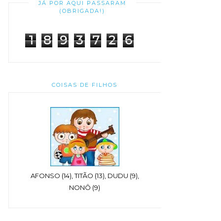
JÁ POR AQUI PASSARAM
(OBRIGADA!)
1
8
9
3
7
2
6
COISAS DE FILHOS
AFONSO (14), TITÃO (13), DUDU (9),
NONÔ (9)