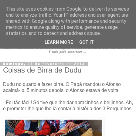
This site uses cookies from Google to deliver its services
and to analyze traffic. Your IP address and user-agent are
shared with Google along with performance and security
metrics to ensure quality of service, generate usage
statistics, and to detect and address abuse.
LEARN MORE
GOT IT
domingo, 24 de fevereiro de 2013
Coisas de Birra de Dudu
Dudu no quarto a fazer birra. O Papá mandou o Afonso
acalmá-lo. 5 minutos depois, o Afonso estava de volta:
- Foi tão fácil! Só tive que lhe dar abracinhos e beijinhos. Ah,
e prometer-lhe que lhe ia contar a história dos 3 Porquinhos.