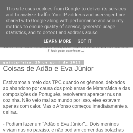
This site uses cookies from Google to deliver its services
and to analyze traffic. Your IP address and user-agent are
shared with Google along with performance and security
metrics to ensure quality of service, generate usage
statistics, and to detect and address abuse.
LEARN MORE
GOT IT
quinta-feira, 25 de abril de 2013
Coisas de Adão e Eva Júnior
Estávamos a meio dos TPC quando os gémeos, deixados
ao abandono por causa dos problemas de Matemática e das
composições de Português, resolveram aparecer nus na
cozinha. Não veio mal ao mundo por isso, eles estavam
apenas com calor. Mas o Afonso começou imediatamente a
delirar...
- Podiam fazer um "Adão e Eva Júnior"... Dois meninos
viviam nus no paraíso, e não podiam comer das bolachas