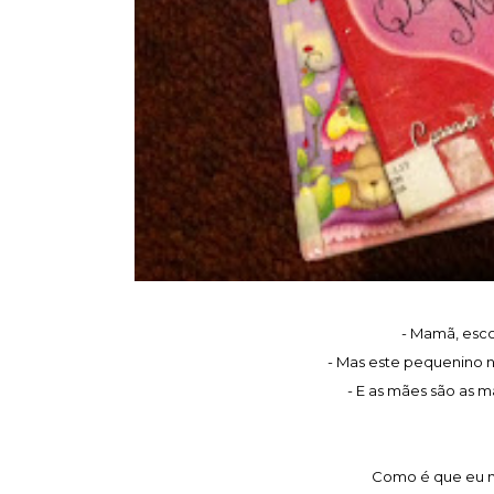
- Mamã, escol
- Mas este pequenino nã
- E as mães são as mã
Como é que eu n