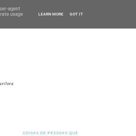
user-agent
erate usage
LEARN MORE
GOT IT
COISAS DE PESSOAS QUE