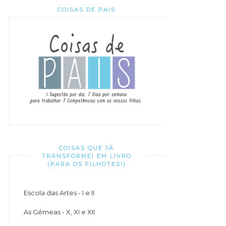
COISAS DE PAIS
COISAS QUE JÁ
TRANSFORMEI EM LIVRO
(PARA OS FILHOTES!)
Escola das Artes - I e II
As Gémeas - X, XI e XII