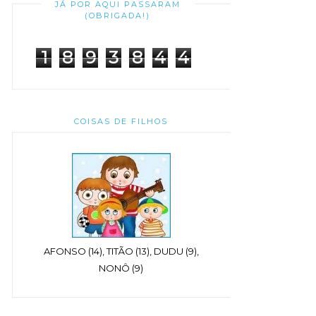
JÁ POR AQUI PASSARAM
(OBRIGADA!)
1
8
9
3
8
4
4
COISAS DE FILHOS
AFONSO (14), TITÃO (13), DUDU (9),
NONÔ (9)