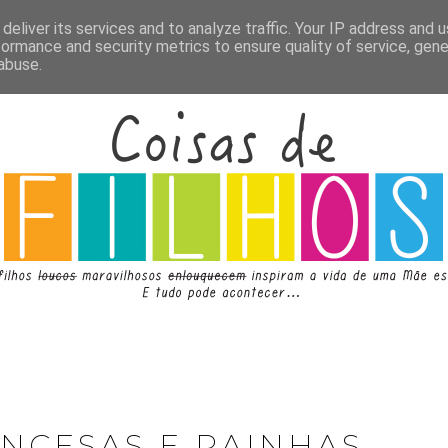
deliver its services and to analyze traffic. Your IP address and 
formance and security metrics to ensure quality of service, gen
abuse.
INCESAS E RAINHAS