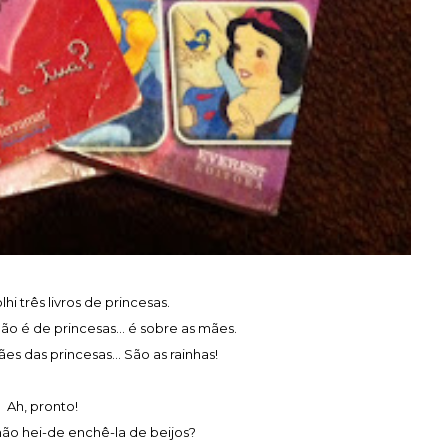
hi três livros de princesas.
o é de princesas... é sobre as mães.
es das princesas... São as rainhas!
Ah, pronto!
ão hei-de enchê-la de beijos?