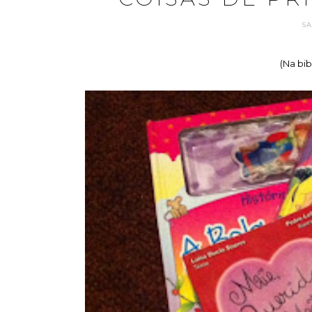
S
(Na bi