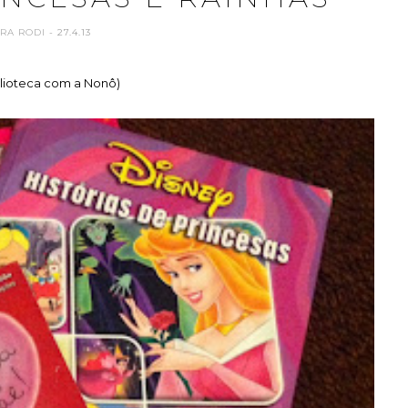
ARA RODI
- 27.4.13
blioteca com a Nonô)